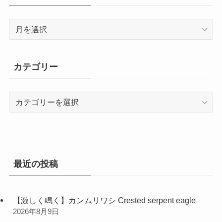
ア
ー
カ
イ
カテゴリー
ブ
カ
テ
ゴ
リ
ー
最近の投稿
【激しく鳴く】カンムリワシ Crested serpent eagle
2026年8月9日