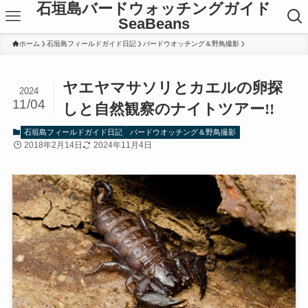
石垣島バードウォッチングガイド
SeaBeans
ホーム
石垣島フィールドガイド日記
バードウオッチング＆野鳥撮影
ヤエヤマサソリとカエルの卵探
2024
11/04
しと自然観察のナイトツアー!!
石垣島フィールドガイド日記
バードウオッチング＆野鳥撮影
2018年2月14日
2024年11月4日