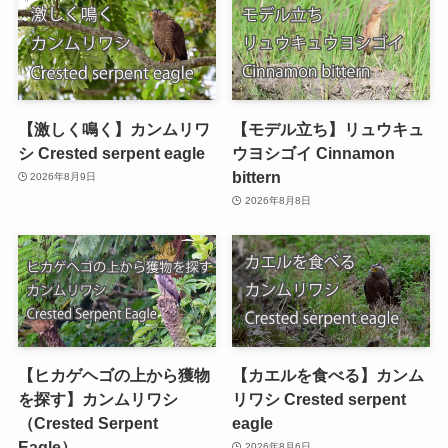
【激しく鳴く】カンムリワ
【モデル立ち】リュウキュ
シ Crested serpent eagle
ウヨシゴイ Cinnamon
bittern
2026年8月9日
2026年8月8日
【ヒカゲヘゴの上から獲物
【カエルを食べる】カンム
を探す】カンムリワシ
リワシ Crested serpent
（Crested Serpent
eagle
Eagle）
2026年8月6日