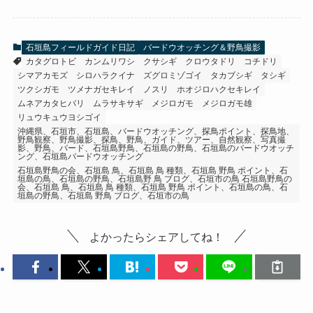
石垣島フィールドガイド日記
バードウオッチング＆野鳥撮影
カタグロトビ
カンムリワシ
クサシギ
クロウタドリ
コチドリ
シマアカモズ
シロハラクイナ
ズグロミゾゴイ
タカブシギ
タシギ
ツクシガモ
ツメナガセキレイ
ノスリ
ホオジロハクセキレイ
ムネアカタヒバリ
ムラサキサギ
メジロガモ
メジロガモ雄
リュウキュウヨシゴイ
沖縄県、石垣市、石垣島、バードウオッチング、探鳥ポイント、探鳥地、
野鳥観察、野鳥撮影、探鳥、野鳥、ガイド、ツアー、自然観察、写真撮
影、野鳥、バード、石垣島野鳥、石垣島の野鳥、石垣島のバードウオッチ
ング、石垣島バードウオッチング
石垣島野鳥の会、石垣島 鳥、石垣島 鳥 種類、石垣島 野鳥 ポイント、石
垣島の鳥、石垣島の野鳥、石垣島野 鳥 ブログ、石垣市の鳥 石垣島野鳥の
会、石垣島 鳥、石垣島 鳥 種類、石垣島 野鳥 ポイント、石垣島の鳥、石
垣島の野鳥、石垣島 野鳥 ブログ、石垣市の鳥
よかったらシェアしてね！