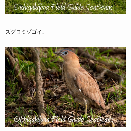
ズグロミゾゴイ。