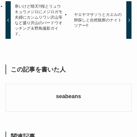
寒いけど晴天!!桜とリュウ
キュウメジロにメジロガモ
ヤエヤマサソリとカエルの
夫婦にカンムリワシ沢山等
卵探しと自然観察のナイト
など盛り沢山のバードウオ
ツアー!!
ッチング＆野鳥撮影ガイ
ド。
この記事を書いた人
seabeans
関連記事