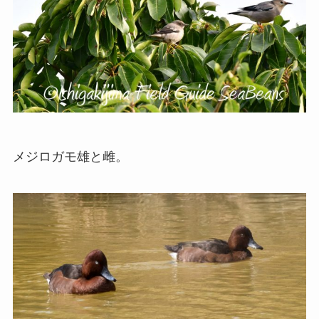
メジロガモ雄と雌。