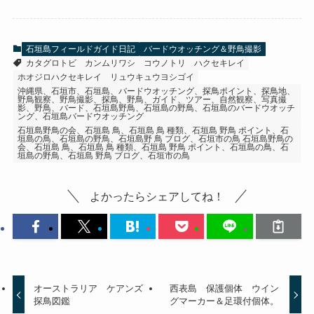
石垣島フィールドガイド日記
バードウオッチング＆野鳥撮影
カタグロトビ
カンムリワシ
コウノトリ
ハクセキレイ
ホオジロハクセキレイ
リュウキュウヨシゴイ
沖縄県、石垣市、石垣島、バードウオッチング、探鳥ポイント、探鳥地、
野鳥観察、野鳥撮影、探鳥、野鳥、ガイド、ツアー、自然観察、写真撮
影、野鳥、バード、石垣島野鳥、石垣島の野鳥、石垣島のバードウオッチ
ング、石垣島バードウオッチング
石垣島野鳥の会、石垣島 鳥、石垣島 鳥 種類、石垣島 野鳥 ポイント、石
垣島の鳥、石垣島の野鳥、石垣島野 鳥 ブログ、石垣市の鳥 石垣島野鳥の
会、石垣島 鳥、石垣島 鳥 種類、石垣島 野鳥 ポイント、石垣島の鳥、石
垣島の野鳥、石垣島 野鳥 ブログ、石垣市の鳥
よかったらシェアしてね！
オーストラリア ケアンズ
西表島 保護個体 ウイン
探鳥図鑑
グマーカー＆足環付個体。