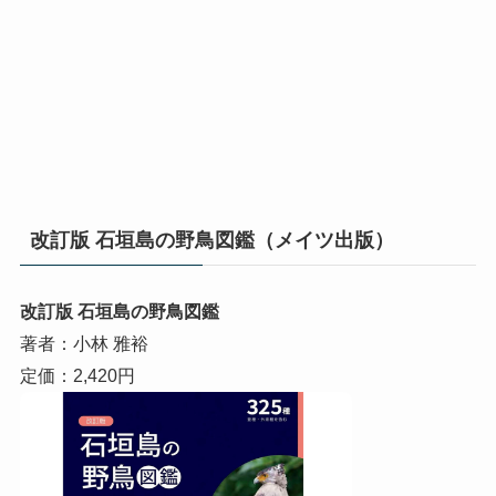
改訂版 石垣島の野鳥図鑑（メイツ出版）
改訂版 石垣島の野鳥図鑑
著者：小林 雅裕
定価：2,420円