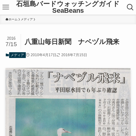
石垣島バードウォッチングガイド
SeaBeans
ホーム
メディア
2016
八重山毎日新聞 ナベヅル飛来
7/15
2010年4月17日
2016年7月15日
メディア