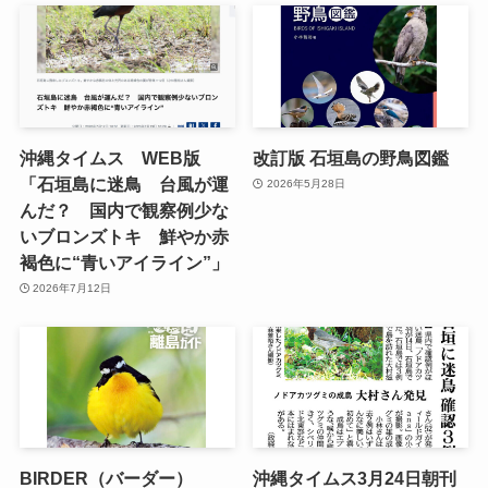
沖縄タイムス WEB版
改訂版 石垣島の野鳥図鑑
「石垣島に迷鳥 台風が運
2026年5月28日
んだ？ 国内で観察例少な
いブロンズトキ 鮮やか赤
褐色に“青いアイライン”」
2026年7月12日
BIRDER（バーダー）
沖縄タイムス3月24日朝刊