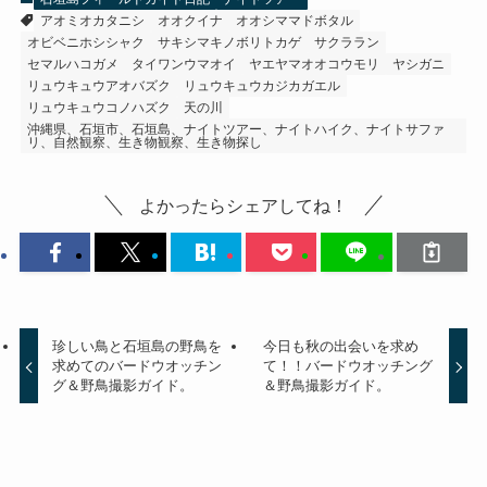
アオミオカタニシ
オオクイナ
オオシママドボタル
オビベニホシシャク
サキシマキノボリトカゲ
サクララン
セマルハコガメ
タイワンウマオイ
ヤエヤマオオコウモリ
ヤシガニ
リュウキュウアオバズク
リュウキュウカジカガエル
リュウキュウコノハズク
天の川
沖縄県、石垣市、石垣島、ナイトツアー、ナイトハイク、ナイトサファ
リ、自然観察、生き物観察、生き物探し
よかったらシェアしてね！
珍しい鳥と石垣島の野鳥を
今日も秋の出会いを求め
求めてのバードウオッチン
て！！バードウオッチング
グ＆野鳥撮影ガイド。
＆野鳥撮影ガイド。