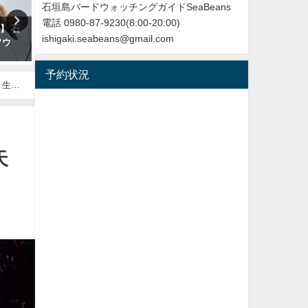
石垣島バードウォッチングガイドSeaBeans
電話 0980-87-9230(8:00-20:00)
】 石
改訂版 石垣島の野鳥図鑑
今年最初の迷鳥観察記録！
ishigaki.seabeans@gmail.com
ソウ
ンヨウショウビン Collared
2026年5月28日
Kingfisher
予約状況
2022年4月7日
、生き
天