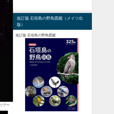
改訂版 石垣島の野鳥図鑑（メイツ出
版）
改訂版 石垣島の野鳥図鑑
ツアー