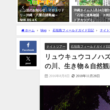
鳥 石垣
再放送のお知らせ：イロトリド
沖縄タイムス3月24日朝
／国内で
リ～沖縄・八重山諸島編～
「石垣に迷鳥確認 ３例
NHK BS４K
ドアカツグミ」
2023年5月30日
2026年3月25日
ホーム
blog
石垣島フィールドガイド日記
ナイト
物＆自然観察の石垣島ナイトツアー。
ナイトツアー
石垣島フィールドガイド日
Facebook
リュウキュウコノハ
post
の川、生き物＆自然観
2016年8月8日
2018年11月28日