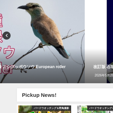
ッポウソウ European roller
改訂版 石
2026年5月2
Pickup News!
グ＆野鳥撮影
バードウオッチング＆野鳥撮影
バードウオッチング