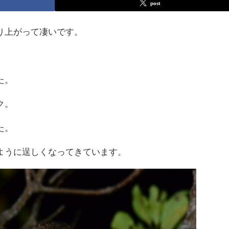
post
り上がって凄いです。
た。
ク。
た。
ように逞しくなってきています。