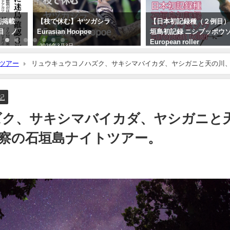
刊掲載
【枝で休む】ヤツガシラ
【日本初記録種（２例目）
目 ノ
Eurasian Hoopoe
垣島初記録 ニシブッポウ
European roller
2026年3月3日
2021年11月19日
ツアー
リュウキュウコノハズク、サキシマバイカダ、ヤシガニと天の川
記
ズク、サキシマバイカダ、ヤシガニと
察の石垣島ナイトツアー。