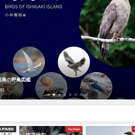
垣島の野鳥図鑑
8日
＆野鳥撮影
YouTube