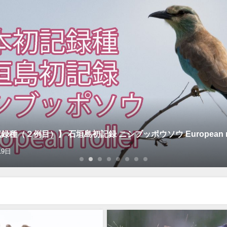
種（２例目）】 石垣島初記録 ニシブッポウソウ European rol
19日