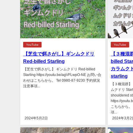
YouTube
YouTube
【芝生で餌さがし】ギンムクドリ
【３種混群】
Red-billed Starling
billed S
カラムクドリ
【芝生で餌さがし】 ギンムクドリ Red-billed
Starling https://youtu.be/agVFLwpO-NE お問い合
starling
わせはこちらから。 Tel 0980-87-9230 予約状況
【３種混群】 ギン
注意事項...
ムクドリ Star
shouldered st
https://yo
こちらから。 Te
項...
2024年5月2日
2024年3月2