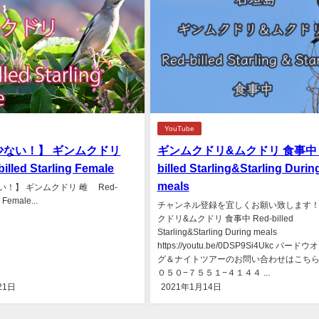
YouTube
少ない！】 ギンムクドリ
ギンムクドリ&ムクドリ 食事中 R
lled Starling Female
billed Starling&Starling Durin
meals
！】 ギンムクドリ 雌 Red-
g Female...
チャンネル登録を宜しくお願い致します！
クドリ&ムクドリ 食事中 Red-billed
Starling&Starling During meals
https://youtu.be/0DSP9Si4Ukc バード
グ＆ナイトツアーのお問い合わせはこち
０５０−７５５１−４１４４ ...
21日
2021年1月14日