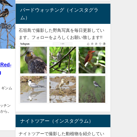
バードウォッチング（インスタグラ
ム）
石垣島で撮影した野鳥写真を毎日更新してい
ます。フォローをよろしくお願い致します!!
ed-
g
 ギンム
ウオッチン
らから。
ナイトツアー（インスタグラム）
ナイトツアーで撮影した動植物を紹介してい