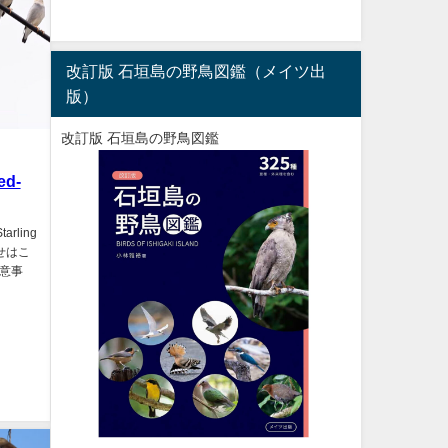
改訂版 石垣島の野鳥図鑑（メイツ出
版）
改訂版 石垣島の野鳥図鑑
d-
rling
合わせはこ
注意事