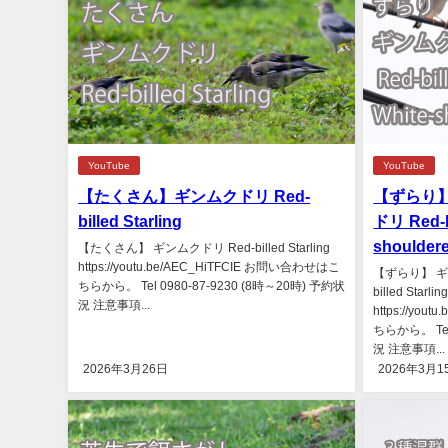
YouTube
YouTube
【たくさん】ギンムクドリ Red-
【ずらり
billed Starling
ドリ Red-b
shouldere
【たくさん】 ギンムクドリ Red-billed Starling
https://youtu.be/AEC_HiTFCIE お問い合わせはこ
【ずらり】 キ
ちらから。 Tel 0980-87-9230 (8時～20時) 予約状
billed Starli
況 注意事項...
https://yo
ちらから。 Tel
況 注意事項...
2026年3月26日
2026年3月1