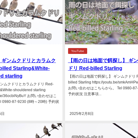
YouTube
】ギンムクドリとカラムク
【雨の日は地面で餌探し】 ギ
illed Starling&White-
ドリ Red-billed Starling
d starling
【雨の日は地面で餌探し】 ギンムクドリ R
billed Starling https://youtu.be/smkAm
゙ンムクドリとカラムクドリ Red-
お問い合わせはこちらから。 Tel 0980-87-
ng&White-shouldered starling
予約状況 注意事項...
utu.be/36ocbiNyBuY お問い合わせはこ
 0980-87-9230 (8時～20時) 予約状
5日
2025年2月8日