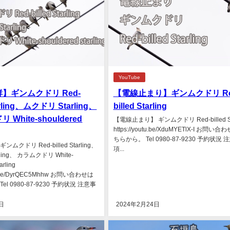
YouTube
ギンムクドリ Red-
【電線止まり】ギンムクドリ Re
tarling、ムクドリ Starling、
billed Starling
 White-shouldered
【電線止まり】 ギンムクドリ Red-billed Sta
https://youtu.be/XduMYETlX-I お問い
ちらから。 Tel 0980-87-9230 予約状況 
ムクドリ Red-billed Starling、
項...
ling、 カラムクドリ White-
arling
utu.be/DyrQEC5Mhhw お問い合わせは
l 0980-87-9230 予約状況 注意事
日
2024年2月24日