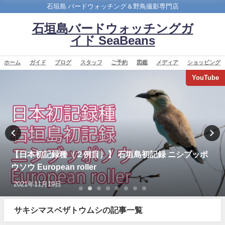
石垣島 バードウォッチング＆野鳥撮影専門店
石垣島バードウォッチングガ
イド SeaBeans
ホーム
ガイド
ブログ
スタッフ
ご予約
図鑑
メディア
ショッピング
YouTube
【日本初記録種（２例目）】 石垣島初記録 ニシブッポ
ウソウ European roller
2021年11月19日
サキシマスベザトウムシの記事一覧