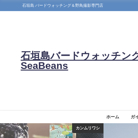
石垣島 バードウォッチング＆野鳥撮影専門店
石垣島バードウォッチン
SeaBeans
ホーム
ガ
カンムリワシ