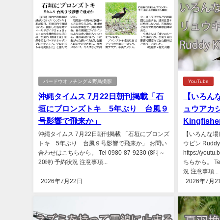
バードウオッチング＆野鳥撮影
YouTube
沖縄タイムス 7月22日朝刊掲載「石
【いろん
垣にブロンズトキ 5年ぶり 台風９
ュウアカシ
号影響で飛来か」
Kingfishe
沖縄タイムス 7月22日朝刊掲載 「石垣にブロンズ
【いろんな場
トキ 5年ぶり 台風９号影響で飛来か」 お問い
ウビン Ruddy 
合わせはこちらから。 Tel 0980-87-9230 (8時～
https://yo
20時) 予約状況 注意事項...
ちらから。 Tel
況 注意事項...
2026年7月22日
2026年7月2