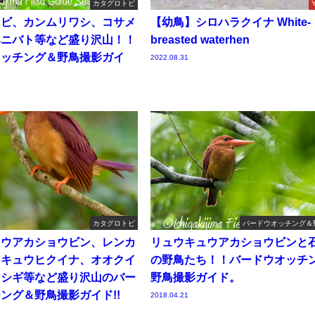
カタグロトビ
トビ、カンムリワシ、コサメ
【幼鳥】シロハラクイナ White-
ベニバト等など盛り沢山！！
breasted waterhen
オッチング＆野鳥撮影ガイ
2022.08.31
カタグロトビ
バードウオッチング＆
ュウアカショウビン、レンカ
リュウキュウアカショウビンと
ウキュウヒクイナ、オオクイ
の野鳥たち！！バードウオッチ
マシギ等など盛り沢山のバー
野鳥撮影ガイド。
ング＆野鳥撮影ガイド!!
2018.04.21