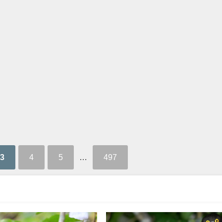
3
4
5
…
497