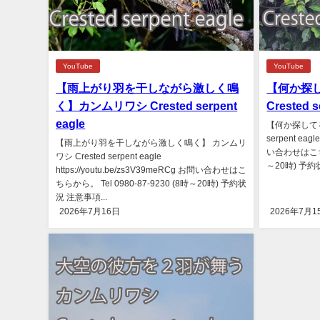
YouTube
YouTube
【雨上がり羽を干しながら激しく鳴
【何か探
く】カンムリワシ Crested serpent
Crested s
eagle
【何か探してる
serpent eagl
【雨上がり羽を干しながら激しく鳴く】 カンムリ
い合わせはこちらか
ワシ Crested serpent eagle
～20時) 予約
https://youtu.be/zs3V39meRCg お問い合わせはこ
ちらから。 Tel 0980-87-9230 (8時～20時) 予約状
況 注意事項...
2026年7月16日
2026年7月1