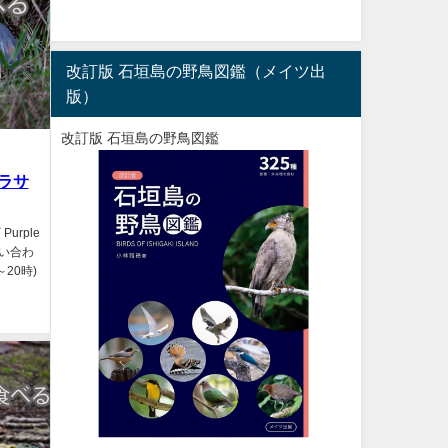
改訂版 石垣島の野鳥図鑑（メイツ出
版）
改訂版 石垣島の野鳥図鑑
ムラサ
urple
 お問い合わ
～20時)