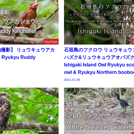
YouTube
旬撮影】 リュウキュウアカ
石垣島のフクロウ リュウキュウ
Ryukyu Ruddy
ハズク&リュウキュウアオバズ
r
Ishigaki Island Owl Ryukyu sc
owl & Ryukyu Northern boobo
2021.01.06