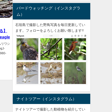
バードウォッチング（インスタグラ
ム）
石垣島で撮影した野鳥写真を毎日更新してい
゙る】
ます。フォローをよろしくお願い致します!!
eagle
ムリワシ
DgJ-
80-
ナイトツアー（インスタグラム）
ナイトツアーで撮影した動植物を紹介してい