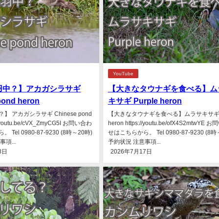
YouTube
中？】アカガシラサギ
【大きなタウナギを食べる】
pond heron
キサギ Purple heron
 アカガシラサギ Chinese pond
【大きなタウナギを食べる】ムラサキサギ P
://youtu.be/cVX_ZmyCG5I お問い合わ
heron https://youtu.be/ofX4S2mtwYE
Tel 0980-87-9230 (8時～20時)
せはこちらから。 Tel 0980-87-9230 (8時
項...
予約状況 注意事項...
8日
2026年7月17日