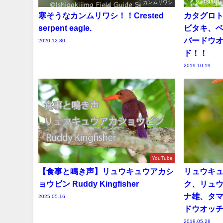
カンムリワシ
寒そうなカンムリワシ！！Crested
カタグロ
serpent eagle.
ビタキ、
バードウ
2020.12.30
ド！！
2019.10.19
YouTube
【食事と鳴き声】リュウキュウアカシ
リュウキ
ョウビン Ruddy Kingfisher
ク、リュ
ナ雄、タ
2025.05.16
ドウオッチ
2019.05.28