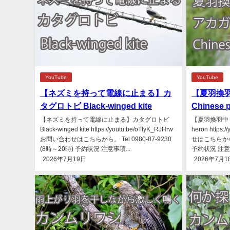
YouTube
YouTube
【ネズミを持って電線に止まる】カ
【夏羽換羽
タグロトビ Black-winged kite
Chinese 
【ネズミを持って電線に止まる】カタグロトビ
【夏羽換羽中？】
Black-winged kite https://youtu.be/oTIyK_RJHrw
heron https
お問い合わせはこちらから。 Tel 0980-87-9230
せはこちらから。 
(8時～20時) 予約状況 注意事項...
予約状況 注意事
2026年7月19日
2026年7月1