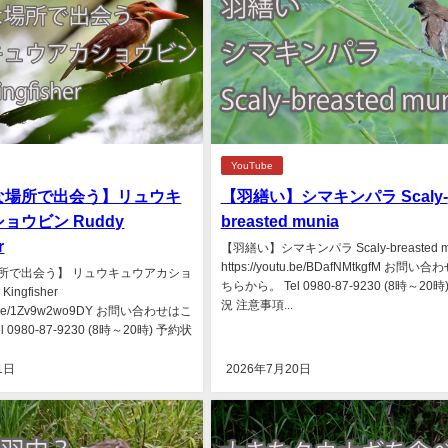
YouTube
な場所で出会う】リュウキ
【羽繕い】シマキンパラ Scaly-
ョウビン Ruddy
breasted munia
r
【羽繕い】シマキンパラ Scaly-breasted m
https://youtu.be/BDafNMtkgfM お問い
所で出会う】 リュウキュウアカショ
ちらから。 Tel 0980-87-9230 (8時～20
Kingfisher
況 注意事項...
utu.be/1Zv9w2wo9DY お問い合わせはこ
 0980-87-9230 (8時～20時) 予約状
1日
2026年7月20日