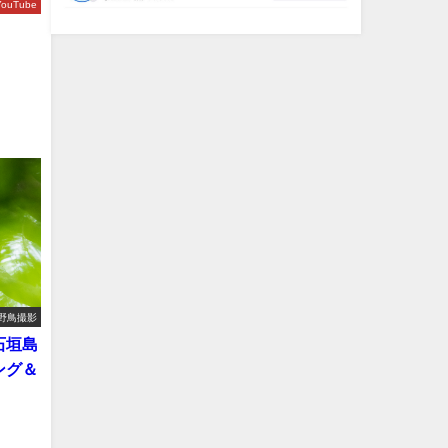
YouTube
野鳥撮影
石垣島
ング＆