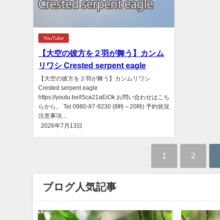
YouTube
【大空の彼方を２羽が舞う】カンム
リワシ Crested serpent eagle
【大空の彼方を２羽が舞う】カンムリワシ
Crested serpent eagle
https://youtu.be/lSca21aEiOk お問い合わせはこち
らから。 Tel 0980-87-9230 (8時～20時) 予約状況
注意事項...
2026年7月13日
1
2
ブログ人気記事