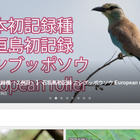
種（２例目）】 石垣島初記録 ニシブッポウソウ European rol
19日