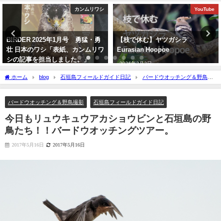
YouTube
YouTube
【枝で休む】ヤツガシラ
【日本初記録種（２例目）】 石垣
Eurasian Hoopoe
島初記録 ニシブッポウソウ
European roller
2026年3月3日
2021年11月19日
ホーム
blog
石垣島フィールドガイド日記
バードウオッチング＆野鳥撮
影
今日もリュウキュウアカショウビンと石垣島の野鳥たち！！バードウオッチン
グツアー。
バードウオッチング＆野鳥撮影
石垣島フィールドガイド日記
今日もリュウキュウアカショウビンと石垣島の野
鳥たち！！バードウオッチングツアー。
2017年5月16日
2017年5月16日