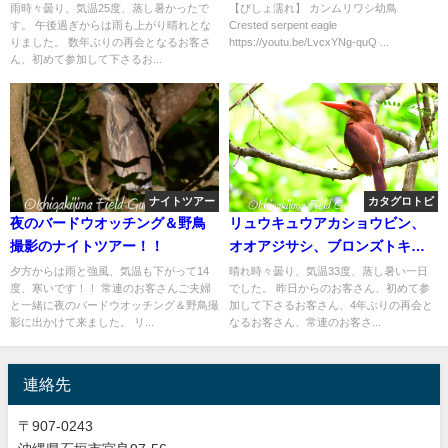
を求めてのバードウオッチング
雨時々曇り、気温25度、蒸し暑かったで
【びしょ濡れ】 カンムリワシ幼鳥
す。 午後過ぎからは雨も上がり晴れとな
Crested serpent eagle
＆野鳥撮影ガイド。
りました。 数年ぶりの再会となるお客さ
https://youtu.be/LvcxYNg-quQ ...
ん、初めて参加して下さるお...
ナイトツアー
カタグロトビ
夜のバードウオッチング＆野鳥
リュウキュウアカショウビン、
撮影のナイトツアー！！
オオアジサシ、ブロンズトキ、
シロハラクイナ親子等々！！バ
夕方からは雨と強風、気温も下がって14
晴れ時々曇り、気温33度、蒸し暑い一日
度、寒いです！！ 常連のお客さんご夫婦
でした。 昨日からのお客さん、初めて参
ードウオッチング＆野鳥撮影ガ
と一緒に夜のバードウオッチング＆野鳥撮
加して下さるお客さん、4年ぶりの再会と
イド!!
影に出かけて来ました。 リ...
なるお客さん、常連のお客さ...
連絡先
〒907-0243