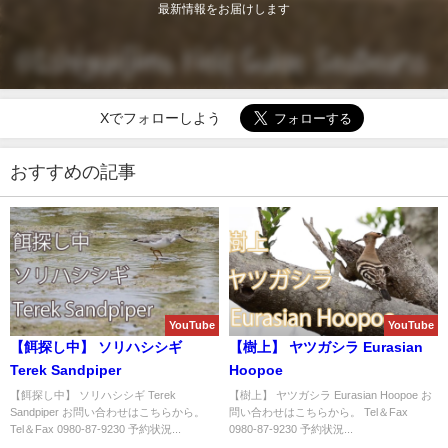
最新情報をお届けします
Xでフォローしよう
おすすめの記事
YouTube
YouTube
【餌探し中】 ソリハシシギ
【樹上】 ヤツガシラ Eurasian
Terek Sandpiper
Hoopoe
【餌探し中】 ソリハシシギ Terek
【樹上】 ヤツガシラ Eurasian Hoopoe お
Sandpiper お問い合わせはこちらから。
問い合わせはこちらから。 Tel＆Fax
Tel＆Fax 0980-87-9230 予約状況...
0980-87-9230 予約状況...