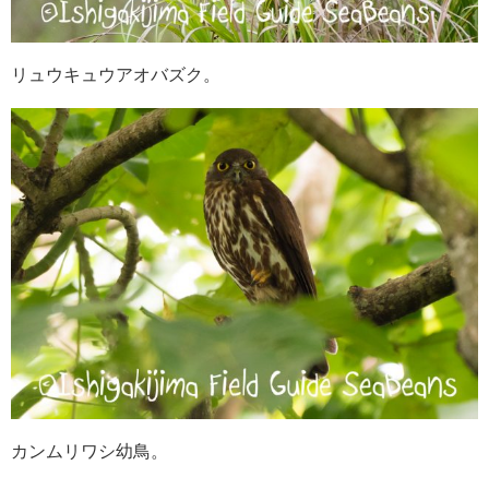
リュウキュウアオバズク。
カンムリワシ幼鳥。