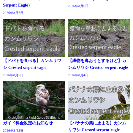
Serpent Eagle）
2026年8月6日
2026年8月7日
【ドバトを食べる】カンムリワ
【獲物を奪おうとするけど】カ
シ Crested serpent eagle
ンムリワシ Crested serpent eagle
2026年8月5日
2026年8月4日
ガイド料金改定のお知らせ
【バナナの葉に止まる】カンム
リワシ Crested serpent eagle
2026年8月3日