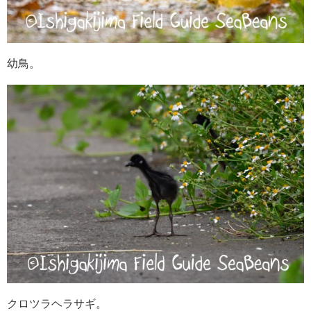
幼鳥。
クロツラヘラサギ。