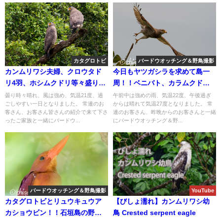
カタグロトビ
バードウオッチング＆野鳥撮影
カンムリワシ夫婦、クロウタド
今日もヤツガシラを求めて島一
リ4羽、ホシムクドリ等々盛り沢
周！！ベニバト、カラムクド
山のバードウオッチング＆野鳥
リ、サシバ、クロツラヘラサギ
曇り時々晴れ、風は強め、気温21度、過
午前中は強めの雨、気温22度、午後過ぎ
ごしやすい一日となりました。 常連のお
からは晴れて気温27度となりました。 常
撮影ガイド。
等など盛り沢山のバードウオッ
客さん、お客さん皆さんの紹介で来て下さ
連のお客さん、昨晩からのお客さんと一緒
チング＆野鳥撮影ガイド!!
ったご家族と一緒にバードウ...
にバードウオッチング＆野...
バードウオッチング＆野鳥撮影
YouTube
カタグロトビとリュウキュウア
【びしょ濡れ】カンムリワシ幼
カショウビン！！石垣島の野鳥
鳥 Crested serpent eagle