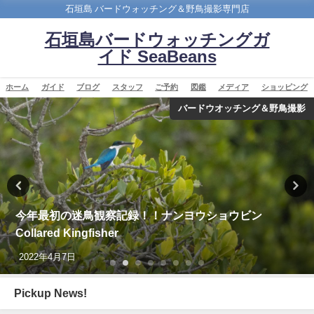
石垣島 バードウォッチング＆野鳥撮影専門店
石垣島バードウォッチングガ
イド SeaBeans
ホーム
ガイド
ブログ
スタッフ
ご予約
図鑑
メディア
ショッピング
YouTube
【枝で休む】ヤツガシラ Eurasian Hoopoe
2026年3月3日
Pickup News!