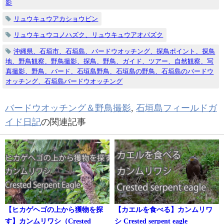
影
リュウキュウアカショウビン
リュウキュウコノハズク、リュウキュウアオバズク
沖縄県、石垣市、石垣島、バードウオッチング、探鳥ポイント、探鳥
地、野鳥観察、野鳥撮影、探鳥、野鳥、ガイド、ツアー、自然観察、写
真撮影、野鳥、バード、石垣島野鳥、石垣島の野鳥、石垣島のバードウ
オッチング、石垣島バードウオッチング
バードウオッチング＆野鳥撮影
,
石垣島フィールドガ
イド日記
の関連記事
【ヒカゲヘゴの上から獲物を探
【カエルを食べる】カンムリワ
す】カンムリワシ（Crested
シ Crested serpent eagle