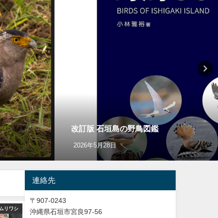
改訂版 石垣島の野鳥図鑑
2026年5月28日
連絡先
〒907-0243
ムリワシ
バードウオッチング＆野鳥撮影
Y
沖縄県石垣市宮良97-56