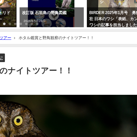
トリド
改訂版 石垣島の野鳥図鑑
BIRDER 2025年1月号 
編～
壮 日本のワシ「表紙、カ
2026年5月28日
ワシの記事を担当しまし
2024年12月16日
ツアー
ホタル鑑賞と野鳥観察のナイトツアー！！
記
のナイトツアー！！