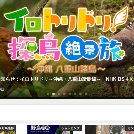
知らせ：イロトリドリ～沖縄・八重山諸島編～ NHK BS４K
0日
＆野鳥撮影
ショッピング
カン