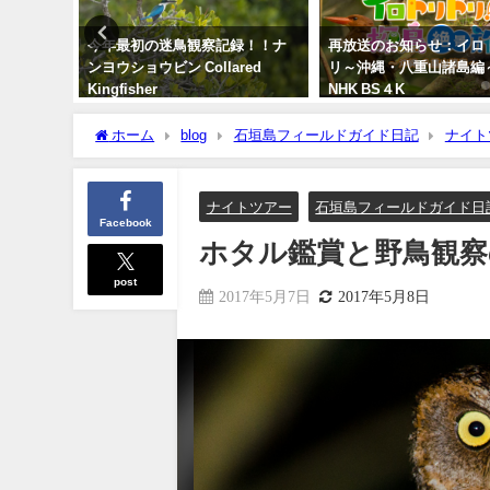
刊 マキバ
今年最初の迷鳥観察記録！！ナ
再放送のお知らせ：イロ
ンヨウショウビン Collared
リ～沖縄・八重山諸島
Kingfisher
NHK BS４K
2022年4月7日
2023年5月30日
ホーム
blog
石垣島フィールドガイド日記
ナイト
ナイトツアー
石垣島フィールドガイド日
Facebook
ホタル鑑賞と野鳥観察
post
2017年5月7日
2017年5月8日