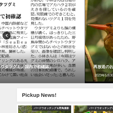
トウタツグミ／国内で初確認」
再放送のお
2023年5月3
Pickup News!
グ＆野鳥撮影
バードウオッチング＆野鳥撮影
バードウオッチング