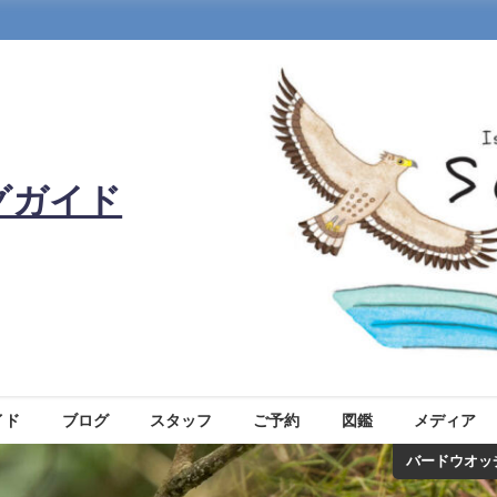
グガイド
イド
ブログ
スタッフ
ご予約
図鑑
メディア
バードウオッ