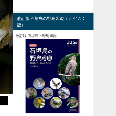
改訂版 石垣島の野鳥図鑑（メイツ出
版）
改訂版 石垣島の野鳥図鑑