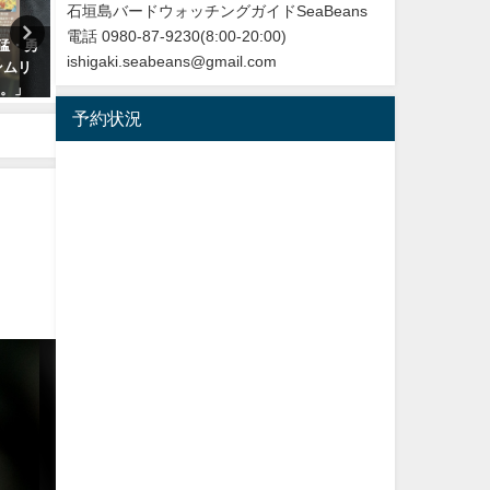
石垣島バードウォッチングガイドSeaBeans
電話 0980-87-9230(8:00-20:00)
勇猛・勇
沖縄タイムス3月24日朝刊掲載
【日本初記録種（２例目）】
ishigaki.seabeans@gmail.com
ンムリ
「石垣に迷鳥確認 ３例目 ノ
垣島初記録 ニシブッポウソ
た。」
ドアカツグミ」
European roller
予約状況
2026年3月25日
2021年11月19日