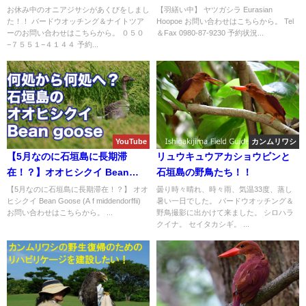
お休み中のオニアジサシがあくびをしまし
【羽繕い中】 ヤツガシラ Eurasian
た！！ バードウオッチング＆ナイトツア
Hoopoe お問い合わせはこちらから。 Tel
ーのお問い合わせはこちらから。 ０５０
＆Fax 0980-87-9230 予約状況...
−７５５１−４１４４ 予約...
YouTube
カンムリワシ
【5月なのに石垣島に長期滞
リュウキュウアカショウビンと
在！？】オオヒシクイ Bean
石垣島の野鳥たち！！
Goose (A f middendorffii)
【5月なのに石垣島に長期滞在！？】 オオ
曇り時々晴れ、時々雨、気温33度、蒸し
ヒシクイ Bean Goose (A f middendorffii)
暑い一日でした。 バードウオッチング＆
お問い合わせはこちらから。 ...
野鳥撮影に出かけて来ました。 シロハラ
クイナ。 セイタカシギ。 ...