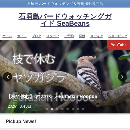
石垣島 バードウォッチング＆野鳥撮影専門店
石垣島バードウォッチングガ
イド SeaBeans
ホーム
ガイド
ブログ
スタッフ
ご予約
図鑑
メディア
ショッピング
YouTube
【枝で休む】ヤツガシラ Eurasian Hoopoe
2026年3月3日
Pickup News!