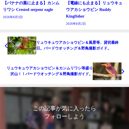
【バナナの葉に止まる】カンム
【電線にも止まる】リュウキュ
リワシ Crested serpent eagle
ウアカショウビン Ruddy
Kingfisher
2026年8月3日
2026年8月2日
リュウキュウアカショウビン＆風景等、貸切最終
日。バードウオッチング＆野鳥撮影ガイド。
リュウキュウアカショウビン＆カンムリワシ等盛り
沢山！！バードウオッチング＆野鳥撮影ガイド。
この記事が気に入ったら
フォローしよう