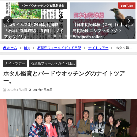
バードウオッチング＆野鳥撮影
YouTube
沖縄タイムス3月24日朝刊掲載
【日本初記録種（２例目）】 石垣
「石垣に迷鳥確認 ３例目 ノド
島初記録 ニシブッポウソウ
アカツグミ」
European roller
2026年3月25日
2021年11月19日
ホーム
blog
石垣島フィールドガイド日記
ナイトツアー
ホタル鑑賞
とバードウオッチングのナイトツアー。
ナイトツアー
石垣島フィールドガイド日記
ホタル鑑賞とバードウオッチングのナイトツア
ー。
2017年4月28日
2017年4月28日