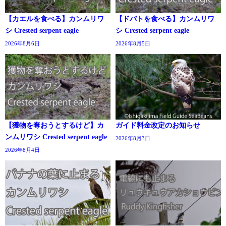
【カエルを食べる】カンムリワ
【ドバトを食べる】カンムリワ
シ Crested serpent eagle
シ Crested serpent eagle
2026年8月6日
2026年8月5日
【獲物を奪おうとするけど】カ
ガイド料金改定のお知らせ
ンムリワシ Crested serpent eagle
2026年8月3日
2026年8月4日