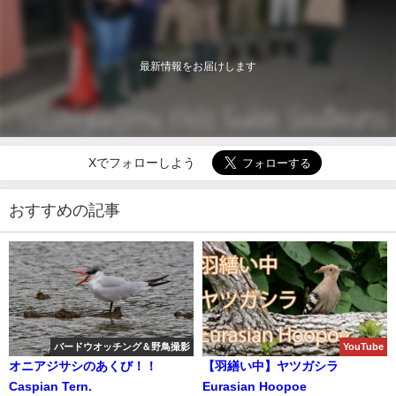
最新情報をお届けします
Xでフォローしよう
おすすめの記事
バードウオッチング＆野鳥撮影
YouTube
オニアジサシのあくび！！
【羽繕い中】ヤツガシラ
Caspian Tern.
Eurasian Hoopoe