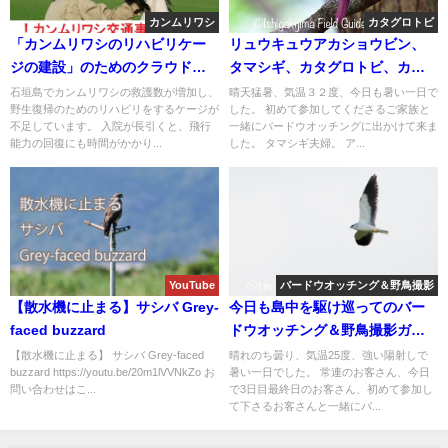
カンムリワシ
カタグロトビ
「カンムリワシのリハビリケー
リュウキュウアカショウビン、
ジの建設」のためのクラウドフ
タマシギ、カタグロトビ、カン
ァンディングを開始しました。
ムリワシ等など盛り沢山のバー
石垣島でカンムリワシの救護数が増加し、
晴天猛暑、気温３２度、今日も暑い一日で
野生復帰のためのリハビリをするケージが
した。 初めて参加してくださるご家族と
ドウオッチングツアー！！
不足しています。 入院が長引くと、飛行
一緒にバードウオッチングに出かけて来ま
能力の回復にも時間がかかり...
した。 タマシギ夫婦。 ア...
YouTube
バードウオッチング＆野鳥撮影
【散水機に止まる】サシバ Grey-
今日も島中を駆け巡ってのバー
faced buzzard
ドウオッチング＆野鳥撮影ガイ
ド!!
【散水機に止まる】 サシバ Grey-faced
晴れのち曇り、気温25度、強い陽射しで
buzzard https://youtu.be/20m1lVVNkZo お
暑い一日でした。 常連のお客さん、今日
問い合わせはこ...
で3日目最終日のお客さん、初めて参加し
て下さるお客さんと一緒にバ...