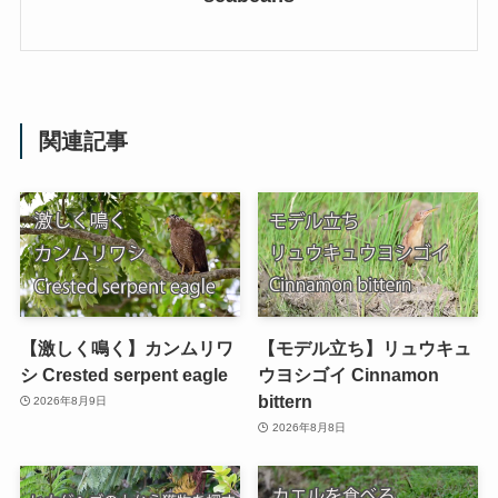
関連記事
【激しく鳴く】カンムリワ
【モデル立ち】リュウキュ
シ Crested serpent eagle
ウヨシゴイ Cinnamon
bittern
2026年8月9日
2026年8月8日