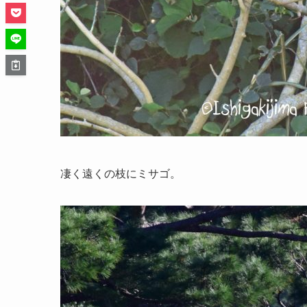
凄く遠くの枝にミサゴ。