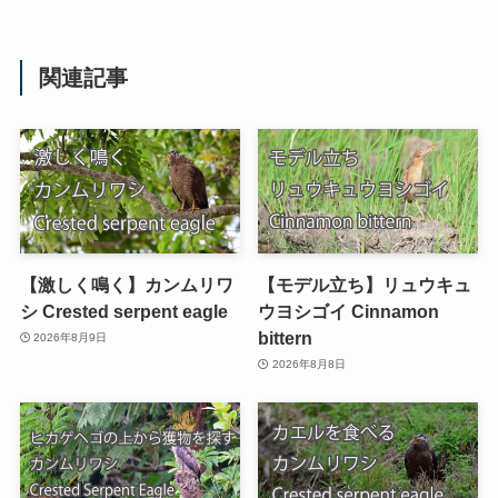
関連記事
【激しく鳴く】カンムリワ
【モデル立ち】リュウキュ
シ Crested serpent eagle
ウヨシゴイ Cinnamon
bittern
2026年8月9日
2026年8月8日