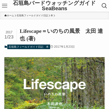
石垣島バードウォッチングガイド
SeaBeans
ホーム
石垣島フィールドガイド日記
本
Lifescape＝いのちの風景 太田 達
2017
1/23
也 (著)
2017年1月23日
石垣島フィールドガイド日記
本