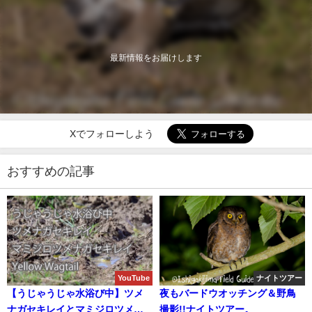
最新情報をお届けします
Xでフォローしよう
おすすめの記事
YouTube
ナイトツアー
【うじゃうじゃ水浴び中】ツメ
夜もバードウオッチング＆野鳥
ナガセキレイとマミジロツメナ
撮影!!ナイトツアー。