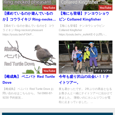
YouTube
YouTube
【揉めているのか遊んでいるの
【海にも登場】ナンヨウショウ
か】コウライキジ Ring-necked
ビン Collared Kingfisher
pheasant
【揉めているのか遊んでいるのか】 コウ
【海にも登場】 ナンヨウショウビン
ライキジ Ring-necked pheasant
Collared Kingfisher
https://youtu.be/vFOkP...
https://youtu.be/rv_euhkKE-0 お問い...
YouTube
ナイトツアー
【雌成鳥】 ベニバト Red Turtle
今年も盛り沢山の出会い！！ナ
Dove
イトツアー。
【雌成鳥】 ベニバト Red Turtle Dove お
夜も暑かったです。 2年ぶりの再会となる
問い合わせはこちらから。 Tel 0980-87-
お客さんと一緒にナイトツアーに出かけて
9230 予約状況...
来ました。 薄暗いのにカンムリワシが電
柱に止まっていました。 ...