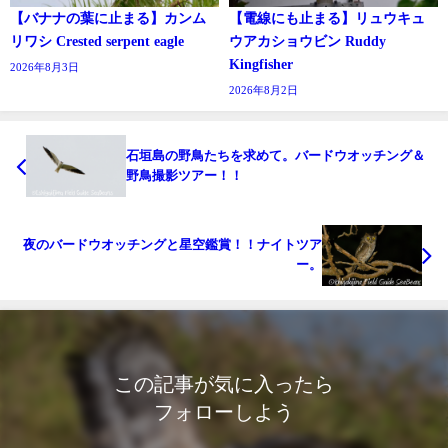
【バナナの葉に止まる】カンム
【電線にも止まる】リュウキュ
リワシ Crested serpent eagle
ウアカショウビン Ruddy
Kingfisher
2026年8月3日
2026年8月2日
石垣島の野鳥たちを求めて。バードウオッチング＆
野鳥撮影ツアー！！
夜のバードウオッチングと星空鑑賞！！ナイトツア
ー。
この記事が気に入ったら
フォローしよう