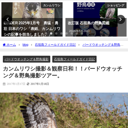
ショッピング
YouTube
改訂版 石垣島の野鳥図鑑
【日本初記録種（２例目）】 石垣
島初記録 ニシブッポウソウ
2026年5月28日
European roller
2021年11月19日
ホーム
blog
石垣島フィールドガイド日記
バードウオッチング＆野鳥撮
影
カンムリワシ撮影＆観察日和！！バードウオッチング＆野鳥撮影ツアー。
バードウオッチング＆野鳥撮影
石垣島フィールドガイド日記
カンムリワシ撮影＆観察日和！！バードウオッチ
ング＆野鳥撮影ツアー。
2017年1月17日
2017年1月18日