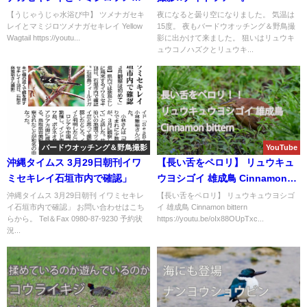
ガセキレイ Yellow Wagtail
【うじゃうじゃ水浴び中】 ツメナガセキ
夜になると曇り空になりました。 気温は
レイとマミジロツメナガセキレイ Yellow
15度。 夜もバードウオッチング＆野鳥撮
Wagtail https://youtu...
影に出かけて来ました。 狙いはリュウキ
ュウコノハズクとリュウキ...
バードウオッチング＆野鳥撮影
YouTube
沖縄タイムス 3月29日朝刊イワ
【長い舌をペロリ】 リュウキュ
ミセキレイ石垣市内で確認」
ウヨシゴイ 雄成鳥 Cinnamon
bittern
沖縄タイムス 3月29日朝刊 イワミセキレ
【長い舌をペロリ】 リュウキュウヨシゴ
イ石垣市内で確認」 お問い合わせはこち
イ 雄成鳥 Cinnamon bittern
らから。 Tel＆Fax 0980-87-9230 予約状
https://youtu.be/oIx88OUpTxc...
況...