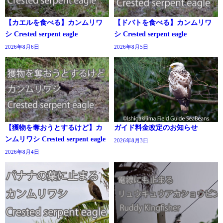
【カエルを食べる】カンムリワ
【ドバトを食べる】カンムリワ
シ Crested serpent eagle
シ Crested serpent eagle
2026年8月6日
2026年8月5日
【獲物を奪おうとするけど】カ
ガイド料金改定のお知らせ
ンムリワシ Crested serpent eagle
2026年8月3日
2026年8月4日