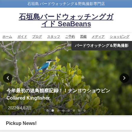
石垣島 バードウォッチング＆野鳥撮影専門店
石垣島バードウォッチングガ
イド SeaBeans
ホーム
ガイド
ブログ
スタッフ
ご予約
図鑑
メディア
ショッピング
バードウオッチング＆野鳥撮影
沖縄タイムス朝刊「珍鳥 石垣にチベットウタツグミ／
国内で初確認」
2020年2月21日
Pickup News!