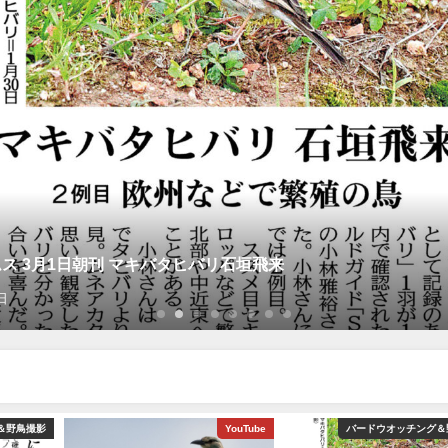
ス 3月1日朝刊 マキバタヒバリ石垣飛来
日
＆野鳥撮影
YouTube
バードウオッチング＆