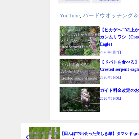
YouTube
,
バードウオッチング＆
【ヒカゲヘゴの上
カンムリワシ（Crested
Eagle）
2026年8月7日
【ドバトを食べ
Crested serpent eagl
2026年8月5日
ガイド料金改定の
2026年8月3日
【田んぼで出会った美しき雌】タマシギ grea