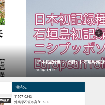
【日本初記録種（２例目）】 石垣島初記録 ニシブ
2021年11月19日
連絡先
〒907-0243
野鳥撮影
バードウオッチング＆野鳥撮影
Y
沖縄県石垣市宮良97-56