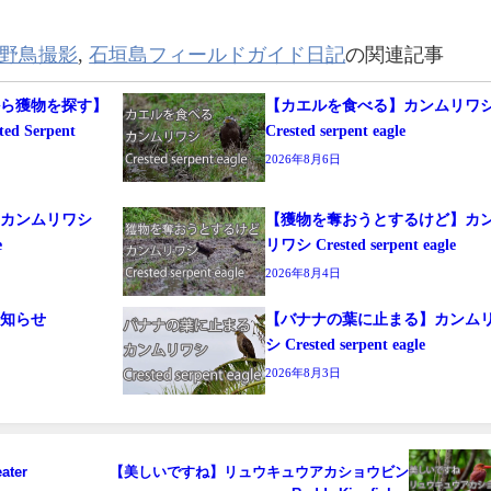
野鳥撮影
,
石垣島フィールドガイド日記
の関連記事
から獲物を探す】
【カエルを食べる】カンムリワ
 Serpent
Crested serpent eagle
2026年8月6日
る】カンムリワシ
【獲物を奪おうとするけど】カ
e
リワシ Crested serpent eagle
2026年8月4日
お知らせ
【バナナの葉に止まる】カンム
シ Crested serpent eagle
2026年8月3日
ter
【美しいですね】リュウキュウアカショウビン