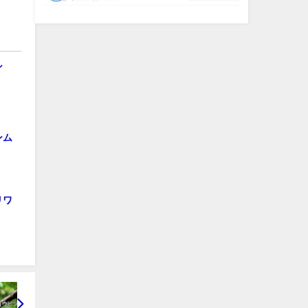
シ
ンム
リワ