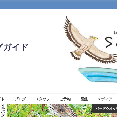
グガイド
イド
ブログ
スタッフ
ご予約
図鑑
メディア
バードウオッ