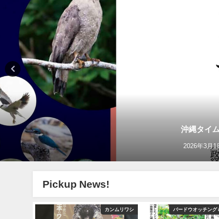
沖縄タイム
2026年3月1
Pickup News!
ショッピング
カンムリワシ
バードウオッチング