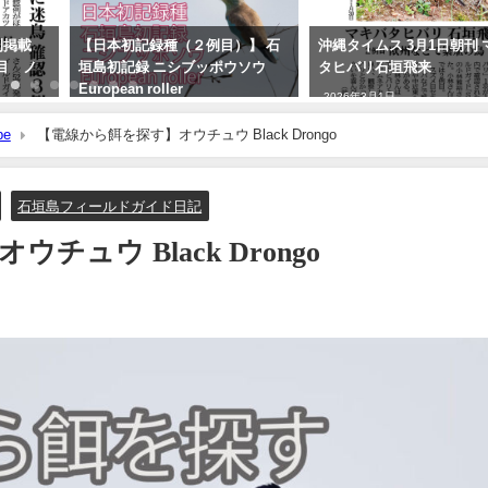
刊掲載
【日本初記録種（２例目）】 石
沖縄タイムス 3月1日朝刊 
目 ノ
垣島初記録 ニシブッポウソウ
タヒバリ石垣飛来
European roller
2026年3月1日
2021年11月19日
be
【電線から餌を探す】オウチュウ Black Drongo
石垣島フィールドガイド日記
ュウ Black Drongo