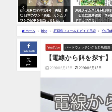
鑑
BIRDER 2025年1月号 勇猛・勇
沖縄タイムス3月24日朝
壮 日本のワシ「表紙、カンムリ
「石垣に迷鳥確認 ３例
ワシの記事を担当しました。」
ドアカツグミ」
2024年12月16日
2026年3月25日
ホーム
blog
石垣島フィールドガイド日記
YouTu
YouTube
バードウオッチング＆野鳥撮影
Facebook
【電線から餌を探す】オウチ
post
2026年6月15日
2026年6月15日