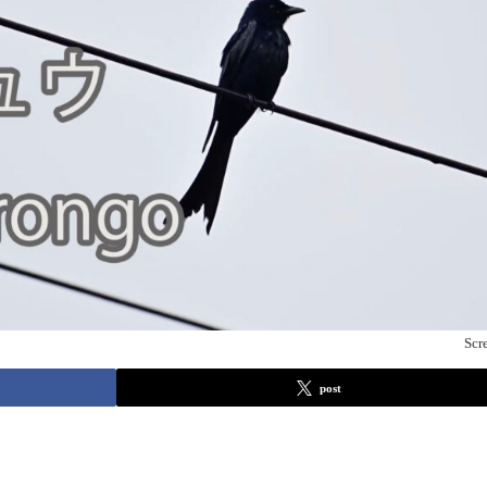
Scr
post