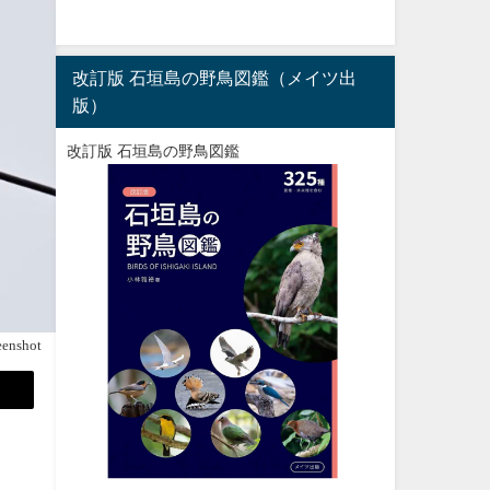
改訂版 石垣島の野鳥図鑑（メイツ出
版）
改訂版 石垣島の野鳥図鑑
eenshot