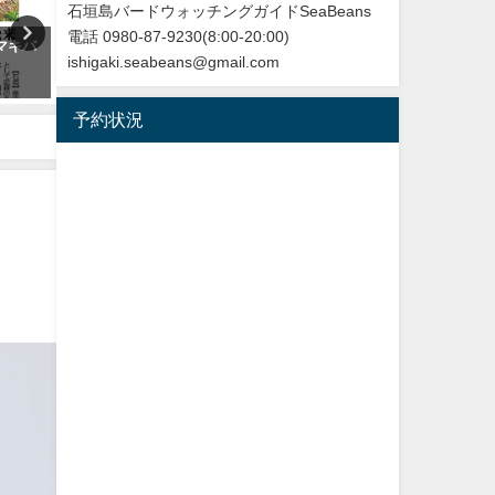
石垣島バードウォッチングガイドSeaBeans
電話 0980-87-9230(8:00-20:00)
マキバ
再放送のお知らせ：イロトリド
【枝で休む】ヤツガシラ
ishigaki.seabeans@gmail.com
リ～沖縄・八重山諸島編～
Eurasian Hoopoe
NHK BS４K
2026年3月3日
予約状況
2023年5月30日