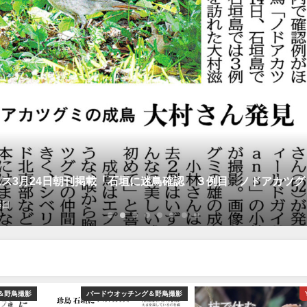
ス3月24日朝刊掲載「石垣に迷鳥確認 ３例目 ノドアカツグ
5日
＆野鳥撮影
バードウオッチング＆野鳥撮影