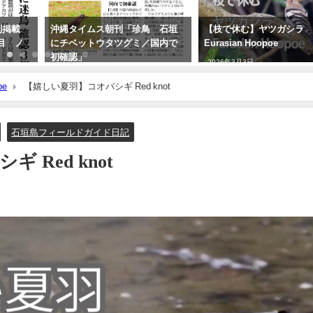
刊掲載
沖縄タイムス朝刊「珍鳥 石垣
【枝で休む】ヤツガシラ
目 ノ
にチベットウタツグミ／国内で
Eurasian Hoopoe
初確認」
2026年3月3日
2020年2月21日
be
【嬉しい夏羽】コオバシギ Red knot
石垣島フィールドガイド日記
Red knot