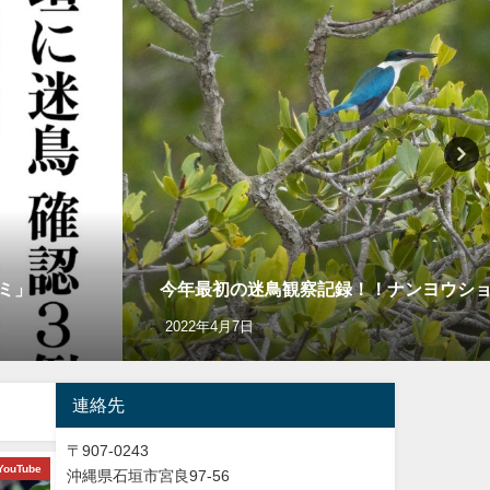
ミ」
今年最初の迷鳥観察記録！！ナンヨウショウビン Co
2022年4月7日
連絡先
〒907-0243
YouTube
ショッピング
バードウオッチング＆
沖縄県石垣市宮良97-56