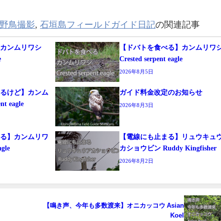
野鳥撮影
,
石垣島フィールドガイド日記
の関連記事
】カンムリワシ
【ドバトを食べる】カンムリワ
e
Crested serpent eagle
2026年8月5日
するけど】カンム
ガイド料金改定のお知らせ
t eagle
2026年8月3日
まる】カンムリワ
【電線にも止まる】リュウキュ
agle
カショウビン Ruddy Kingfisher
2026年8月2日
【鳴き声、今年も多数渡来】オニカッコウ Asian
Koel