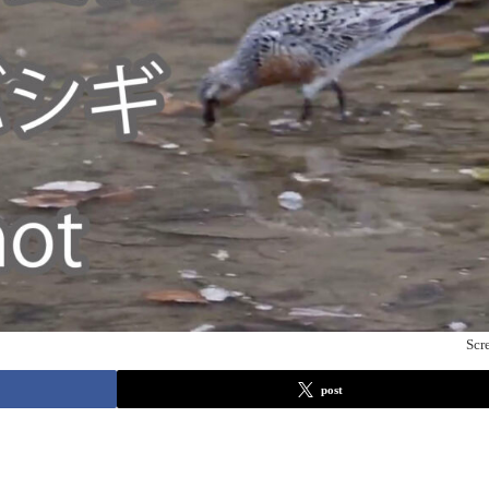
Scr
post