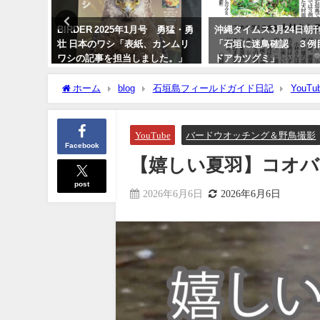
ロトリド
BIRDER 2025年1月号 勇猛・勇
沖縄タイムス3月24日朝
島編～
壮 日本のワシ「表紙、カンムリ
「石垣に迷鳥確認 ３例
ワシの記事を担当しました。」
ドアカツグミ」
2024年12月16日
2026年3月25日
ホーム
blog
石垣島フィールドガイド日記
YouTu
YouTube
バードウオッチング＆野鳥撮影
Facebook
【嬉しい夏羽】コオバシギ 
post
2026年6月6日
2026年6月6日