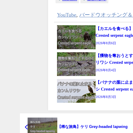
YouTube
,
バードウオッチング＆
【カエルを食べる
Crested serpent eagl
2026年8月6日
【獲物を奪おうと
リワシ Crested serpen
2026年8月4日
【バナナの葉に止
シ Crested serpent e
2026年8月3日
【稀な旅鳥】ケリ Grey-headed lapwing