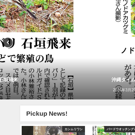
リ石垣飛来
沖縄タイム
2026年3月2
Pickup News!
グ＆野鳥撮影
カンムリワシ
バードウオッチング