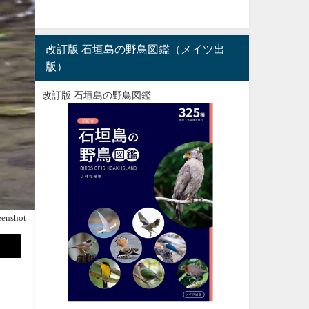
改訂版 石垣島の野鳥図鑑（メイツ出
版）
改訂版 石垣島の野鳥図鑑
eenshot