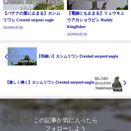
【バナナの葉に止まる】カンム
【電線にも止まる】リュウキュ
リワシ Crested serpent eagle
ウアカショウビン Ruddy
Kingfisher
2026年8月3日
2026年8月2日
【羽繕い】カンムリワシ Crested serpent eagle
【激しく鳴く】カンムリワシ Crested serpent eagle
この記事が気に入ったら
フォローしよう