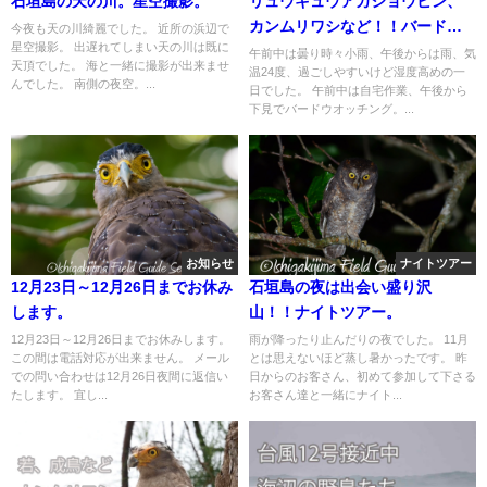
石垣島の天の川。星空撮影。
リュウキュウアカショウビン、
カンムリワシなど！！バードウ
今夜も天の川綺麗でした。 近所の浜辺で
星空撮影。 出遅れてしまい天の川は既に
オッチング＆野鳥撮影。
午前中は曇り時々小雨、午後からは雨、気
天頂でした。 海と一緒に撮影が出来ませ
温24度、過ごしやすいけど湿度高めの一
んでした。 南側の夜空。...
日でした。 午前中は自宅作業、午後から
下見でバードウオッチング。...
お知らせ
ナイトツアー
12月23日～12月26日までお休み
石垣島の夜は出会い盛り沢
します。
山！！ナイトツアー。
12月23日～12月26日までお休みします。
雨が降ったり止んだりの夜でした。 11月
この間は電話対応が出来ません。 メール
とは思えないほど蒸し暑かったです。 昨
での問い合わせは12月26日夜間に返信い
日からのお客さん、初めて参加して下さる
たします。 宜し...
お客さん達と一緒にナイト...