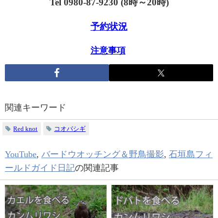
Tel 0980-87-9230 (8時～20時)
予約状況
注意事項
関連キーワード
Red knot
コオバシギ
YouTube
,
バードウオッチング＆野鳥撮影
,
石垣島フィ
ールドガイド日記
の関連記事