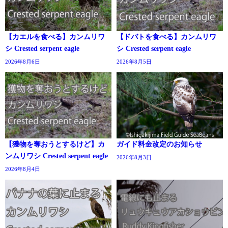
【カエルを食べる】カンムリワ
【ドバトを食べる】カンムリワ
シ Crested serpent eagle
シ Crested serpent eagle
2026年8月6日
2026年8月5日
【獲物を奪おうとするけど】カ
ガイド料金改定のお知らせ
ンムリワシ Crested serpent eagle
2026年8月3日
2026年8月4日