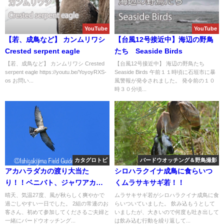
YouTube
YouTube
【若、成鳥など】 カンムリワシ
【台風12号接近中】海辺の野鳥
Crested serpent eagle
たち Seaside Birds
【若、成鳥など】 カンムリワシ Crested
【台風12号接近中】 海辺の野鳥たち
serpent eagle https://youtu.be/YoyoyRXS-
Seaside Birds 午前１１時頃に石垣市に暴
os お問い...
風警報が発令されました。 発令前の１０
時３０分頃...
カタグロトビ
バードウオッチング＆野鳥撮影
アカハラダカの渡り大当た
シロハラクイナ成鳥に食らいつ
り！！ベニバト、ジャワアカガ
くムラサキサギ若！！
シラサギ、カタグロトビ等など
晴天、気温27度、風が秋らしく爽やかで
ムラサキサギ若がシロハラクイナ成鳥に食
過ごしやすい一日でした。 2組の常連のお
らいついていました。 飲み込もうとして
盛り沢山のバードウオッチング
客さん、初めて参加してくださるご夫婦と
いましたが、大きいので何度も吐き出して
＆野鳥撮影ガイド。
一緒にバードウオッチング...
は飲み込む行動を繰り返して...