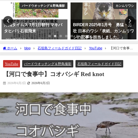
バードウオッチング＆野鳥撮影
カンムリワシ
沖縄タイムス 3月1日朝刊 マキバ
BIRDER 2025年1月号 勇猛・勇
タヒバリ石垣飛来
壮 日本のワシ「表紙、カンムリワ
シの記事を担当しました。」
2026年3月1日
2024年12月16日
ホーム
blog
石垣島フィールドガイド日記
YouTube
【河口で食事
中】コオバシギ Red knot
YouTube
バードウオッチング＆野鳥撮影
石垣島フィールドガイド日記
【河口で食事中】コオバシギ Red knot
2026年6月2日
2026年6月2日