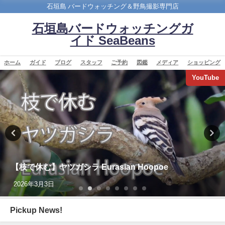
石垣島 バードウォッチング＆野鳥撮影専門店
石垣島バードウォッチングガ
イド SeaBeans
ホーム
ガイド
ブログ
スタッフ
ご予約
図鑑
メディア
ショッピング
YouTube
【枝で休む】ヤツガシラ Eurasian Hoopoe
2026年3月3日
Pickup News!