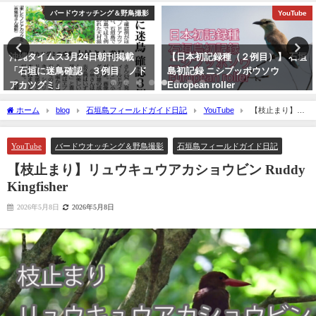
バードウオッチング＆野鳥撮影
YouTube
沖縄タイムス3月24日朝刊掲載
【日本初記録種（２例目）】 石垣
「石垣に迷鳥確認 ３例目 ノド
島初記録 ニシブッポウソウ
アカツグミ」
European roller
2026年3月25日
2021年11月19日
ホーム
blog
石垣島フィールドガイド日記
YouTube
【枝止まり】リ
ュウキュウアカショウビン Ruddy Kingfisher
YouTube
バードウオッチング＆野鳥撮影
石垣島フィールドガイド日記
【枝止まり】リュウキュウアカショウビン Ruddy
Kingfisher
2026年5月8日
2026年5月8日