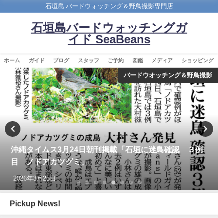
石垣島 バードウォッチング＆野鳥撮影専門店
石垣島バードウォッチングガ
イド SeaBeans
ホーム
ガイド
ブログ
スタッフ
ご予約
図鑑
メディア
ショッピング
バードウオッチング＆野鳥撮影
沖縄タイムス3月24日朝刊掲載「石垣に迷鳥確認 ３例
目 ノドアカツグミ」
2026年3月25日
Pickup News!