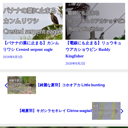
【バナナの葉に止まる】カンム
【電線にも止まる】リュウキュ
リワシ Crested serpent eagle
ウアカショウビン Ruddy
Kingfisher
2026年8月3日
2026年8月2日
【綺麗な夏羽】コホオアカ Little bunting
【雌夏羽】キガシラセキレイ Citrine wagtail