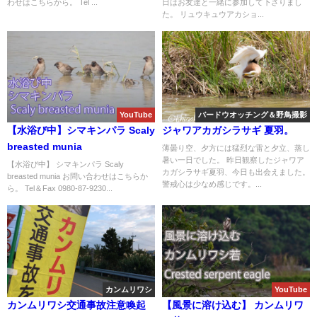
わせはこちらから。 Tel ...
日はお友達と一緒に参加して下さりまし
ング＆野鳥撮影ガイド!!
た。 リュウキュウアカショ...
YouTube
バードウオッチング＆野鳥撮影
【水浴び中】シマキンパラ Scaly
ジャワアカガシラサギ 夏羽。
breasted munia
薄曇り空、夕方には猛烈な雷と夕立、蒸し
暑い一日でした。 昨日観察したジャワア
【水浴び中】 シマキンパラ Scaly
カガシラサギ夏羽、今日も出会えました。
breasted munia お問い合わせはこちらか
警戒心は少なめ感じです。...
ら。 Tel＆Fax 0980-87-9230...
カンムリワシ
YouTube
カンムリワシ交通事故注意喚起
【風景に溶け込む】 カンムリワ