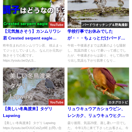
YouTube
バードウオッチング＆野鳥撮影
【元気無さそう】カンムリワシ
学校行事でお休みでした
若 Crested serpent eagle
が・・・ちょっとだけバードウ
juvenile
オッチング。
昨年生まれのカンムリワシ若、 枝止まっ
午前～午後過ぎまでは真夏のような陽射
てジッとしていました。 なんだか元気が
し、気温25度くらいで暑いって感じでし
無さそうで心配です。
たが、午後過ぎからは曇り、そして雨が降
https://youtu.be/2yLS...
り出し気温も下がり肌寒くなり...
YouTube
カタグロトビ
【美しい冬鳥渡来】タゲリ
リュウキュウアカショウビン、
Lapwing
レンカク、リュウキュウヒクイ
ナ、オオクイナ雄、タマシギ等
【美しい冬鳥渡来】 タゲリ Lapwing
曇り後雨、気温29度、蒸し暑い一日でし
https://youtu.be/OUUCsbZyt8E お問い合
た。 今年1月に来て下さったお客さん、今
など盛り沢山のバードウオッチ