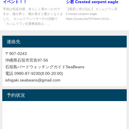
イベント！！
シ若 Crested serpent eagle
早朝は気温16度、冬らしく寒かったので
【風景に溶け込む】 カンムリワシ若
すが、陽が昇り、陽が差すと暖かくなりま
Crested serpent eagle
した。 カンムリワシリサーチの活動で
https://youtu.be/VIY4wm-UcUo ...
「カンムリワシ交通事故防止」...
連絡先
〒907-0243
沖縄県石垣市宮良97-56
石垣島バードウォッチングガイドSeaBeans
電話 0980-87-9230(8:00-20:00)
ishigaki.seabeans@gmail.com
予約状況