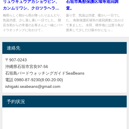
リュウキュウアカショウビン、
石垣市鳥獣保護区域等巡回調
カンムリワシ、クロツラヘラサ
査。
ギ等、雨でも今年も出会い盛り
梅雨らしく朝から雨が降ったり止んだり、
曇り空、気温は25度、暖かい一日でし
気温25度、少し蒸し暑い一日でした。 開
た。 鳥獣保護区域等の巡回調査に出かけ
沢山のバードウオッチングツア
店当初からの常連のお客さんと一緒にバー
て来ました。 水田、耕作地には渡り鳥が
ー!!
ドウオッチングに出かけて...
渡来して少しだけ賑やかになっ...
連絡先
〒907-0243
沖縄県石垣市宮良97-56
石垣島バードウォッチングガイドSeaBeans
電話 0980-87-9230(8:00-20:00)
ishigaki.seabeans@gmail.com
予約状況