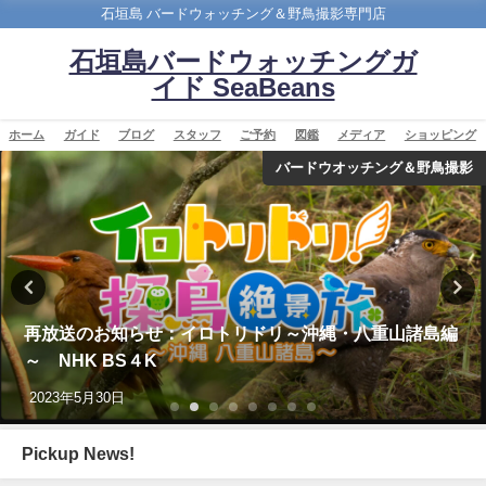
石垣島 バードウォッチング＆野鳥撮影専門店
石垣島バードウォッチングガ
イド SeaBeans
ホーム
ガイド
ブログ
スタッフ
ご予約
図鑑
メディア
ショッピング
バードウオッチング＆野鳥撮影
再放送のお知らせ：イロトリドリ～沖縄・八重山諸島編
～ NHK BS４K
2023年5月30日
Pickup News!