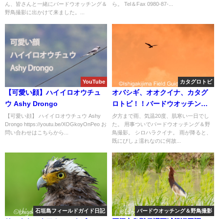
ん、皆さんと一緒にバードウオッチング＆
ら。 Tel＆Fax 0980-87-...
野鳥撮影に出かけて来ました。...
YouTube
カタグロトビ
【可愛い顔】ハイイロオウチュ
オバシギ、オオクイナ、カタグ
ウ Ashy Drongo
ロトビ！！バードウオッチング
＆野鳥撮影。
【可愛い顔】 ハイイロオウチュウ Ashy
夕方まで雨、気温20度、肌寒い一日でし
Drongo https://youtu.be/XOGkoyOnPeo お
た。 用事ついでバードウオッチング＆野
問い合わせはこちらから...
鳥撮影。 シロハラクイナ。 雨が降ると、
既にびしょ濡れなのに何故...
石垣島フィールドガイド日記
バードウオッチング＆野鳥撮影