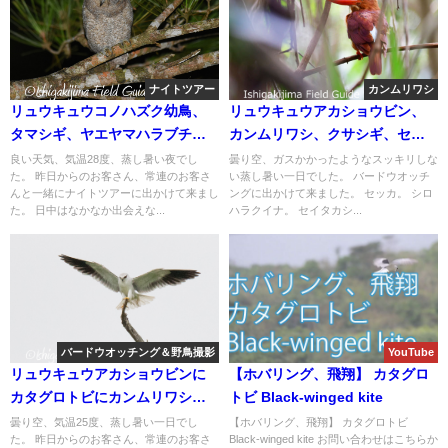
ナイトツアー
カンムリワシ
リュウキュウコノハズク幼鳥、
リュウキュウアカショウビン、
タマシギ、ヤエヤマハラブチガ
カンムリワシ、クサシギ、セイ
エル、ヤシガニ等など盛り沢山
タカシギ等など！！バードウオ
良い天気、気温28度、蒸し暑い夜でし
曇り空、ガスかかったようなスッキリしな
た。 昨日からのお客さん、常連のお客さ
い蒸し暑い一日でした。 バードウオッチ
の自然観察＆野鳥観察のナイト
ッチング。
んと一緒にナイトツアーに出かけて来まし
ングに出かけて来ました。 セッカ。 シロ
ツアー!!
た。 日中はなかなか出会えな...
ハラクイナ。 セイタカシ...
バードウオッチング＆野鳥撮影
YouTube
リュウキュウアカショウビンに
【ホバリング、飛翔】 カタグロ
カタグロトビにカンムリワシ等
トビ Black-winged kite
など！！バードウオッチング＆
曇り空、気温25度、蒸し暑い一日でし
【ホバリング、飛翔】 カタグロトビ
た。 昨日からのお客さん、常連のお客さ
Black-winged kite お問い合わせはこちらか
野鳥撮影ガイド!!