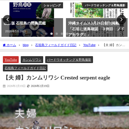
ショッピング
バードウオッチング＆野鳥撮影
改訂版 石垣島の野鳥図鑑
沖縄タイムス3月24日朝刊掲載
「石垣に迷鳥確認 ３例目 ノド
2026年5月28日
アカツグミ」
2026年3月25日
ホーム
blog
石垣島フィールドガイド日記
YouTube
【夫 婦】カンム
リワシ Crested serpent eagle
YouTube
カンムリワシ
バードウオッチング＆野鳥撮影
石垣島フィールドガイド日記
【夫 婦】カンムリワシ Crested serpent eagle
2026年2月19日
2026年2月19日