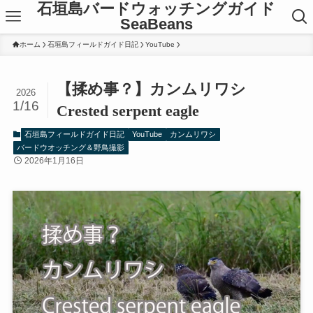
石垣島バードウォッチングガイド
SeaBeans
ホーム
石垣島フィールドガイド日記
YouTube
【揉め事？】カンムリワシ
2026
1/16
Crested serpent eagle
石垣島フィールドガイド日記
YouTube
カンムリワシ
バードウオッチング＆野鳥撮影
2026年1月16日