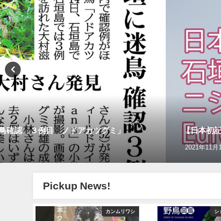
迷鳥確認 ３例目 ノドアカツグミ」
【日本初記録
2021年11月
Pickup News!
グ＆野鳥撮影
カンムリワシ
シ