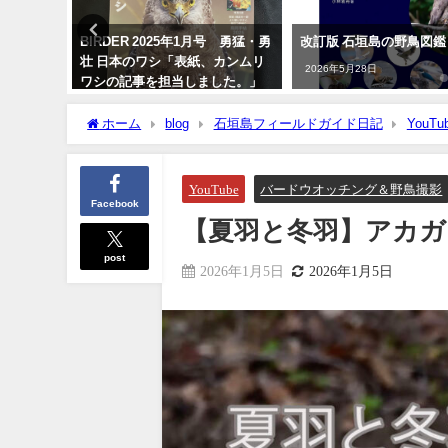
刊 マキバ
BIRDER 2025年1月号 勇猛・勇
改訂版 石垣島の野鳥図鑑
壮 日本のワシ「表紙、カンムリ
2026年5月28日
ワシの記事を担当しました。」
2024年12月16日
ホーム
blog
石垣島フィールドガイド日記
YouTu
YouTube
バードウオッチング＆野鳥撮影
Facebook
【夏羽と冬羽】アカガシラサキ
post
2026年1月5日
2026年1月5日