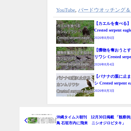
YouTube
,
バードウオッチング＆
【カエルを食べる
Crested serpent eagl
2026年8月6日
【獲物を奪おうと
リワシ Crested serpen
2026年8月4日
【バナナの葉に止
シ Crested serpent e
2026年8月3日
沖縄タイムス朝刊 12月30日掲載 「観察
鳥 石垣市内に飛来 ニシオジロビタキ」