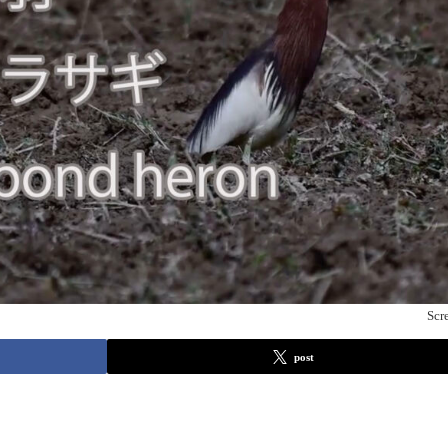
Scr
post