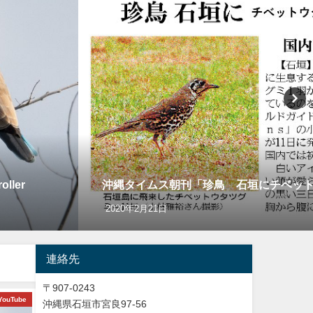
ler
沖縄タイムス朝刊「珍鳥 石垣にチベッ
2020年2月21日
連絡先
〒907-0243
YouTube
バードウオッチング＆野鳥撮影
Y
沖縄県石垣市宮良97-56