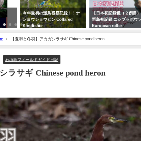
今年最初の迷鳥観察記録！！ナ
【日本初記録種（２例目）
ンヨウショウビン Collared
垣島初記録 ニシブッポウ
Kingfisher
European roller
2022年4月7日
2021年11月19日
be
【夏羽と冬羽】アカガシラサギ Chinese pond heron
石垣島フィールドガイド日記
゙ Chinese pond heron