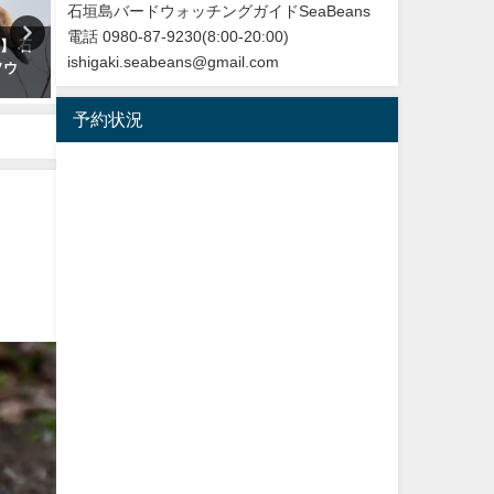
石垣島バードウォッチングガイドSeaBeans
電話 0980-87-9230(8:00-20:00)
】 石
再放送のお知らせ：イロトリド
【枝で休む】ヤツガシラ
ishigaki.seabeans@gmail.com
ソウ
リ～沖縄・八重山諸島編～
Eurasian Hoopoe
NHK BS４K
2026年3月3日
予約状況
2023年5月30日