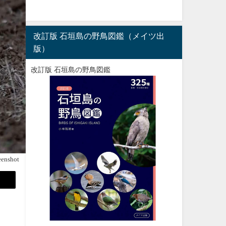
改訂版 石垣島の野鳥図鑑（メイツ出
版）
改訂版 石垣島の野鳥図鑑
eenshot