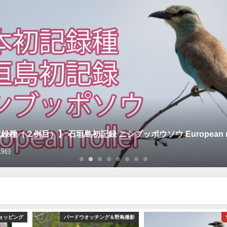
種（２例目）】 石垣島初記録 ニシブッポウソウ European rol
19日
ョッピング
バードウオッチング＆野鳥撮影