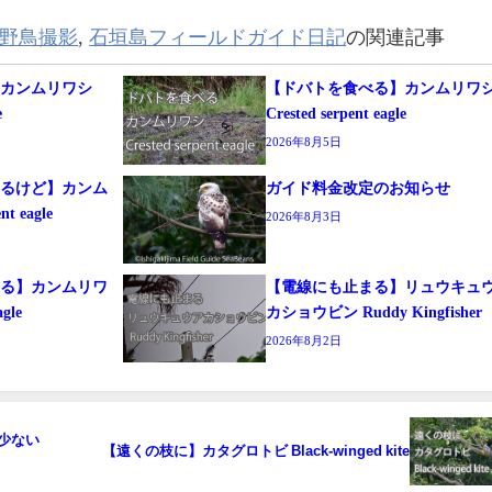
野鳥撮影
,
石垣島フィールドガイド日記
の関連記事
】カンムリワシ
【ドバトを食べる】カンムリワ
e
Crested serpent eagle
2026年8月5日
するけど】カンム
ガイド料金改定のお知らせ
t eagle
2026年8月3日
まる】カンムリワ
【電線にも止まる】リュウキュ
agle
カショウビン Ruddy Kingfisher
2026年8月2日
例少ない
【遠くの枝に】カタグロトビ Black-winged kite