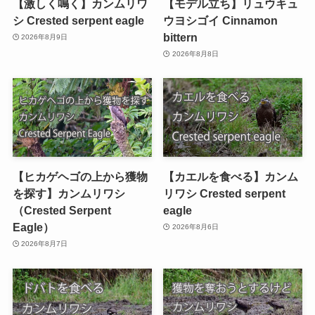
【激しく鳴く】カンムリワ
【モデル立ち】リュウキュ
シ Crested serpent eagle
ウヨシゴイ Cinnamon
bittern
2026年8月9日
2026年8月8日
【ヒカゲヘゴの上から獲物
【カエルを食べる】カンム
を探す】カンムリワシ
リワシ Crested serpent
（Crested Serpent
eagle
Eagle）
2026年8月6日
2026年8月7日