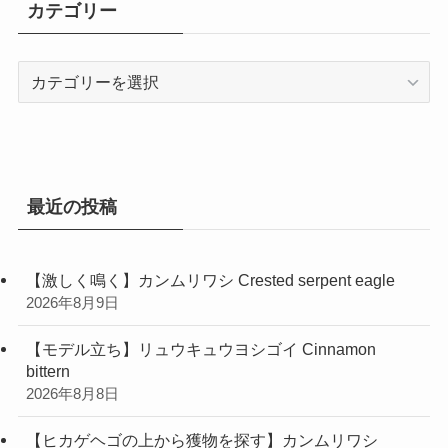
イ
カテゴリー
ブ
カ
テ
ゴ
リ
ー
最近の投稿
【激しく鳴く】カンムリワシ Crested serpent eagle
2026年8月9日
【モデル立ち】リュウキュウヨシゴイ Cinnamon
bittern
2026年8月8日
【ヒカゲヘゴの上から獲物を探す】カンムリワシ