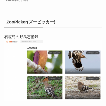
ZooPicker(ズーピッカー)
石垣島の野鳥忘備録