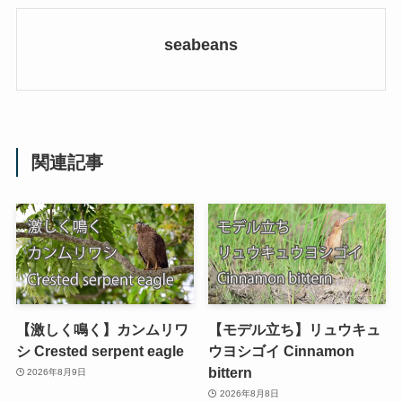
seabeans
関連記事
【激しく鳴く】カンムリワ
【モデル立ち】リュウキュ
シ Crested serpent eagle
ウヨシゴイ Cinnamon
bittern
2026年8月9日
2026年8月8日