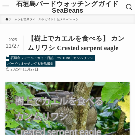
石垣島バードウォッチングガイド
SeaBeans
ホーム
石垣島フィールドガイド日記
YouTube
【樹上でカエルを食べる】 カン
2025
11/27
ムリワシ Crested serpent eagle
石垣島フィールドガイド日記
YouTube
カンムリワシ
バードウオッチング＆野鳥撮影
2025年11月27日