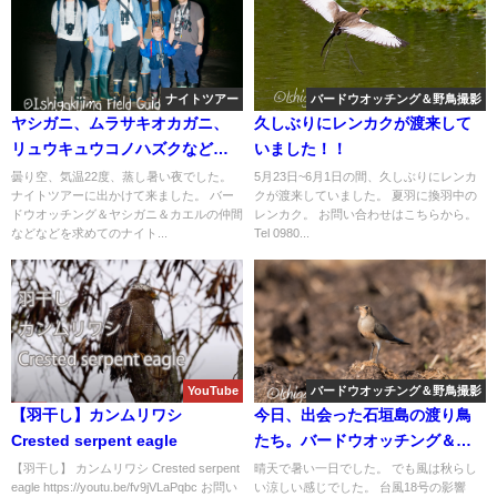
ナイトツアー
バードウオッチング＆野鳥撮影
ヤシガニ、ムラサキオカガニ、
久しぶりにレンカクが渡来して
リュウキュウコノハズクなどな
いました！！
ど自然観察＆野鳥観察のナイト
曇り空、気温22度、蒸し暑い夜でした。
5月23日~6月1日の間、久しぶりにレンカ
ナイトツアーに出かけて来ました。 バー
クが渡来していました。 夏羽に換羽中の
ツアー！！
ドウオッチング＆ヤシガニ＆カエルの仲間
レンカク。 お問い合わせはこちらから。
などなどを求めてのナイト...
Tel 0980...
YouTube
バードウオッチング＆野鳥撮影
【羽干し】カンムリワシ
今日、出会った石垣島の渡り鳥
Crested serpent eagle
たち。バードウオッチング＆野
鳥撮影。
【羽干し】 カンムリワシ Crested serpent
晴天で暑い一日でした。 でも風は秋らし
eagle https://youtu.be/fv9jVLaPqbc お問い
い涼しい感じでした。 台風18号の影響