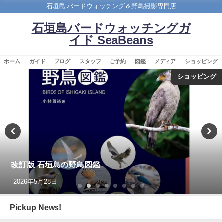
石垣島 バードウォッチング＆野鳥撮影専門店
石垣島バードウォッチングガ
イド SeaBeans
ホーム
ガイド
ブログ
スタッフ
ご予約
図鑑
メディア
ショッピング
ショッピング
改訂版 石垣島の野鳥図鑑
2026年5月28日
Pickup News!