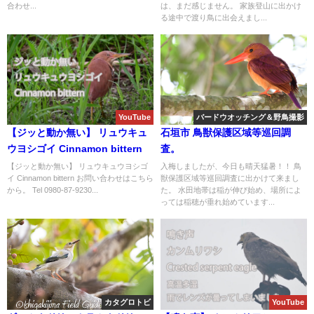
合わせ...
は、まだ感じません。 家族登山に出かけ
る途中で渡り鳥に出会えまし...
YouTube
バードウオッチング＆野鳥撮影
【ジッと動か無い】 リュウキュ
石垣市 鳥獣保護区域等巡回調
ウヨシゴイ Cinnamon bittern
査。
【ジッと動か無い】 リュウキュウヨシゴ
入梅しましたが、今日も晴天猛暑！！ 鳥
イ Cinnamon bittern お問い合わせはこちら
獣保護区域等巡回調査に出かけて来まし
から。 Tel 0980-87-9230...
た。 水田地帯は稲が伸び始め、場所によ
っては稲穂が垂れ始めています...
カタグロトビ
YouTube