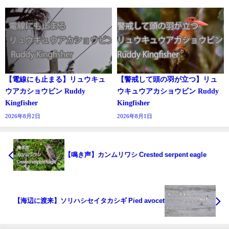
【電線にも止まる】リュウキュ
【警戒して頭の羽が立つ】リュ
ウアカショウビン Ruddy
ウキュウアカショウビン Ruddy
Kingfisher
Kingfisher
2026年8月2日
2026年8月1日
【鳴き声】カンムリワシ Crested serpent eagle
【海辺に渡来】ソリハシセイタカシギ Pied avocet