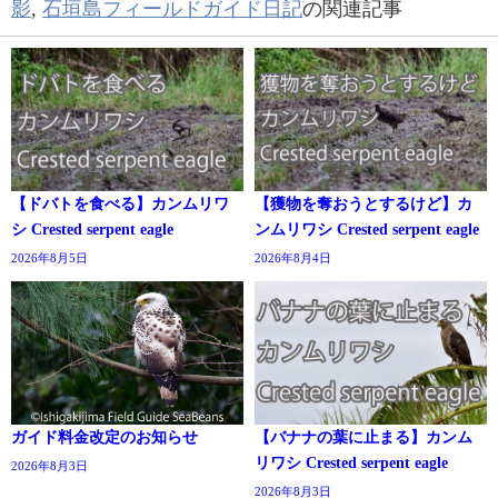
影
,
石垣島フィールドガイド日記
の関連記事
【ドバトを食べる】カンムリワ
【獲物を奪おうとするけど】カ
シ Crested serpent eagle
ンムリワシ Crested serpent eagle
2026年8月5日
2026年8月4日
ガイド料金改定のお知らせ
【バナナの葉に止まる】カンム
リワシ Crested serpent eagle
2026年8月3日
2026年8月3日