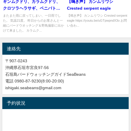
ギンムクドリ、カラムクドリ、
【鳴き声】 カンムリワシ
クロツラヘラサギ、ベニバト等
Crested serpent eagle
など盛り沢山！！バードウオッ
またまた雨に戻ってしまい、一日雨でし
【鳴き声】 カンムリワシ Crested serpent
た。 気温21度。 昨日からのお客さんと一
eagle https://youtu.be/uGTpwpndX3o お問
チング＆野鳥撮影ガイド。
緒にバードウオッチング＆野鳥撮影に出か
い合わ...
けて来ました。 カラムク...
連絡先
〒907-0243
沖縄県石垣市宮良97-56
石垣島バードウォッチングガイドSeaBeans
電話 0980-87-9230(8:00-20:00)
ishigaki.seabeans@gmail.com
予約状況