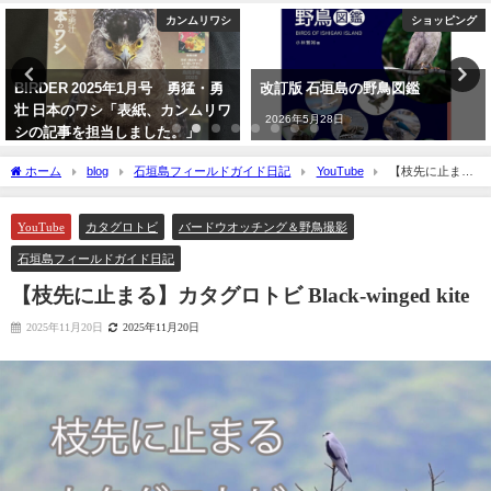
カンムリワシ
ショッピング
BIRDER 2025年1月号 勇猛・勇
改訂版 石垣島の野鳥図鑑
壮 日本のワシ「表紙、カンムリワ
2026年5月28日
シの記事を担当しました。」
2024年12月16日
ホーム
blog
石垣島フィールドガイド日記
YouTube
【枝先に止ま
る】カタグロトビ Black-winged kite
YouTube
カタグロトビ
バードウオッチング＆野鳥撮影
石垣島フィールドガイド日記
【枝先に止まる】カタグロトビ Black-winged kite
2025年11月20日
2025年11月20日