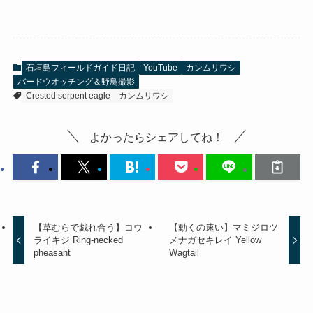
石垣島フィールドガイド日記
YouTube
カンムリワシ
バードウオッチング＆野鳥撮影
Crested serpent eagle
カンムリワシ
よかったらシェアしてね！
【草むらで戯れ合う】コウ
【動くの速い】マミジロツ
ライキジ Ring-necked
メナガセキレイ Yellow
pheasant
Wagtail