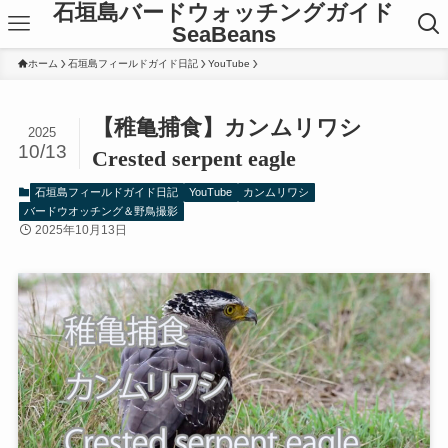
石垣島バードウォッチングガイド
SeaBeans
ホーム
石垣島フィールドガイド日記
YouTube
【稚亀捕食】カンムリワシ
2025
10/13
Crested serpent eagle
石垣島フィールドガイド日記
YouTube
カンムリワシ
バードウオッチング＆野鳥撮影
2025年10月13日