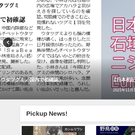
トウタツグミ／国内で初確認」
【日本初記録
2021年11月
Pickup News!
グ＆野鳥撮影
カンムリワシ
シ