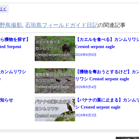
゙イ
野鳥撮影
,
石垣島フィールドガイド日記
の関連記事
から獲物を探す】
【カエルを食べる】カンムリワ
 Serpent
Crested serpent eagle
2026年8月6日
る】カンムリワシ
【獲物を奪おうとするけど】カ
e
リワシ Crested serpent eagle
2026年8月4日
お知らせ
【バナナの葉に止まる】カンム
シ Crested serpent eagle
2026年8月3日