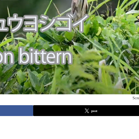
Scr
post