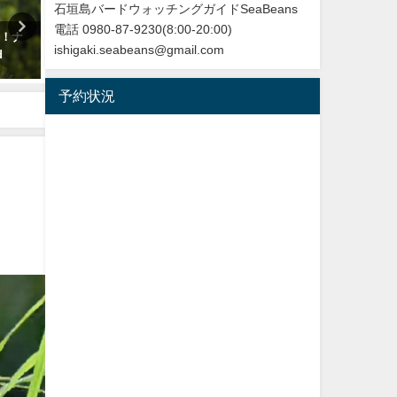
石垣島バードウォッチングガイドSeaBeans
電話 0980-87-9230(8:00-20:00)
！！ナ
沖縄タイムス 3月1日朝刊 マキバ
【日本初記録種（２例目）】
ishigaki.seabeans@gmail.com
d
タヒバリ石垣飛来
垣島初記録 ニシブッポウソ
European roller
2026年3月1日
予約状況
2021年11月19日