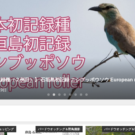
種（２例目）】 石垣島初記録 ニシブッポウソウ European rol
19日
ョッピング
バードウオッチング＆野鳥撮影
バードウオッチング＆