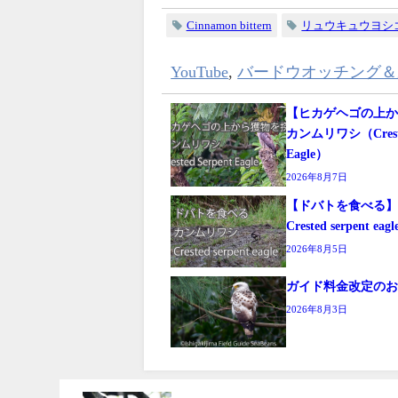
Cinnamon bittern
リュウキュウヨシコ
YouTube
,
バードウオッチング＆
【ヒカゲヘゴの上
カンムリワシ（Crested
Eagle）
2026年8月7日
【ドバトを食べ
Crested serpent eagl
2026年8月5日
ガイド料金改定の
2026年8月3日