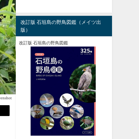
改訂版 石垣島の野鳥図鑑（メイツ出
版）
改訂版 石垣島の野鳥図鑑
eenshot