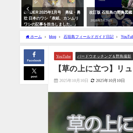
ロトリド
BIRDER 2025年1月号 勇猛・勇
改訂版 石垣島の野鳥図鑑
島編～
壮 日本のワシ「表紙、カンムリ
2026年5月28日
ワシの記事を担当しました。」
2024年12月16日
ホーム
blog
石垣島フィールドガイド日記
YouTu
YouTube
バードウオッチング＆野鳥撮影
Facebook
【草の上に立つ】リュウキュ
post
2025年10月10日
2025年10月10日