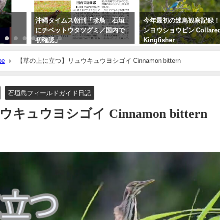
沖縄タイムス朝刊「珍鳥 石垣
今年最初の迷鳥観察記録
にチベットウタツグミ／国内で
ンヨウショウビン Collare
初確認」
Kingfisher
2020年2月21日
2022年4月7日
be
【草の上に立つ】リュウキュウヨシゴイ Cinnamon bittern
石垣島フィールドガイド日記
ウヨシゴイ Cinnamon bittern