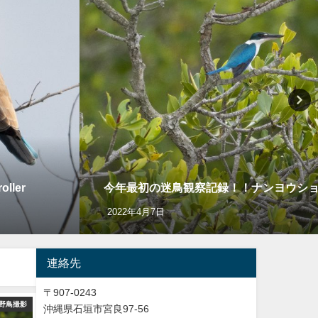
ler
今年最初の迷鳥観察記録！！ナンヨウショウビン Co
2022年4月7日
連絡先
〒907-0243
野鳥撮影
バードウオッチング＆野鳥撮影
Y
沖縄県石垣市宮良97-56