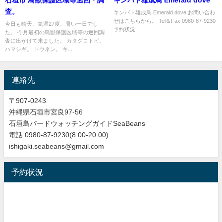
査。
キンバト雄成鳥 Emerald dove お問い合わ
せはこちらから。 Tel＆Fax 0980-87-9230
今日も晴天、気温27度、暑い一日でし
予約状況...
た。 今月最初の鳥獣保護区域等の巡回調
査に出かけて来ました。 カタグロトビ。
ハマシギ。 トウネン。 キ...
連絡先
〒907-0243
沖縄県石垣市宮良97-56
石垣島バードウォッチングガイドSeaBeans
電話 0980-87-9230(8:00-20:00)
ishigaki.seabeans@gmail.com
予約状況