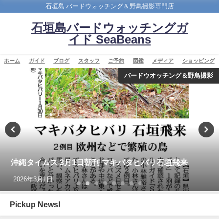
石垣島 バードウォッチング＆野鳥撮影専門店
石垣島バードウォッチングガ
イド SeaBeans
ホーム
ガイド
ブログ
スタッフ
ご予約
図鑑
メディア
ショッピング
バードウオッチング＆野鳥撮影
沖縄タイムス 3月1日朝刊 マキバタヒバリ石垣飛来
2026年3月1日
Pickup News!