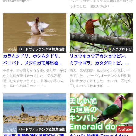
on snakes https:/...
にバードウオッチング＆自然観察に出かけ
て来ました。 観たい鳥多く...
バードウオッチング＆野鳥撮影
カタグロトビ
カラムクドリ、ホシムクドリ、
リュウキュウアカショウビン、
ベニバト、メジロガモ等出会い
ミフウズラ、カタグロトビ、カ
盛り沢山の午前半日バードウオ
ンムリワシ、タマシギ等な
午前中、雨が降りそうな重い曇り空、午後
晴天、気温33度、風が吹くと心地よい一
からは雨が降り始めました。 気温24度、
日でした。 バードウオッチング＆野鳥撮
ッチング ガイド!!
ど！！バードウオッチング＆野
過ごしやすかったです。 常連のお客さん
影に出かけて来ました。 セッカ。 羽を虫
鳥撮影。
と一緒に午前半日のバード...
干し中のムラサキサギ。 ...
バードウオッチング＆野鳥撮影
YouTube
石垣市 鳥獣保護区域等巡回・調
キンバト雄成鳥 Emerald dove