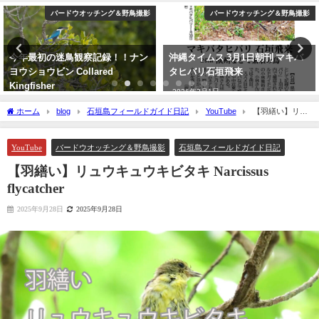
バードウオッチング＆野鳥撮影
バードウオッチング＆野鳥撮影
今年最初の迷鳥観察記録！！ナン
沖縄タイムス 3月1日朝刊 マキバ
ヨウショウビン Collared
タヒバリ石垣飛来
Kingfisher
2026年3月1日
2022年4月7日
ホーム
blog
石垣島フィールドガイド日記
YouTube
【羽繕い】リュ
ウキュウキビタキ Narcissus flycatcher
YouTube
バードウオッチング＆野鳥撮影
石垣島フィールドガイド日記
【羽繕い】リュウキュウキビタキ Narcissus
flycatcher
2025年9月28日
2025年9月28日