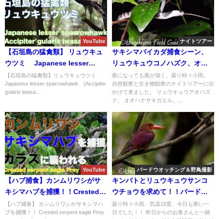
YouTube
ナイトツアー
【石垣島の猛禽類】 リュウキュ
サキシマバイカダ捕食シーン、
ウツミ Japanese lesser
リュウキュウコノハズク、オオ
sparrowhawk (Accipiter
ハンサキガエル、ヤエヤマオオ
【石垣島の猛禽類】リュウキュウツミ
夜になっても風が強く、曇り時々小雨。
Japanese lesser sparrowhawk (Accipiter
自然観察と生き物観察のナイトツアーに出
gularis iwasakii)
コウモリなどなど出会い盛り沢
gularis iwasa...
かけて来ました。 リュウキュウアオバズ
山で楽しい！！夜の自然観察＆
ク。 オオハナサキガエル。...
生き物探しのナイトツアー。
YouTube
バードウオッチング＆野鳥撮影
【ハブ捕食】カンムリワシがサ
キンバトとリュウキュウサンコ
キシマハブを捕獲！！Crested
ウチョウを求めて！！バードウ
serpent eagle Prey on snakes
オッチングと自然観察ガイ
【ハブ捕食】 カンムリワシがサキシマハ
曇り時々小雨、気温18度、今日も寒い一
ブを捕獲！！ Crested serpent eagle Prey
日でした！！ 昨日からのお客さんと一緒
ド！！