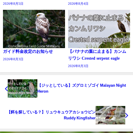
2026年8月5日
2026年8月4日
ガイド料金改定のお知らせ
【バナナの葉に止まる】カンム
リワシ Crested serpent eagle
2026年8月3日
2026年8月3日
【ジッとしている】ズグロミゾゴイ Malayan Night
Heron
【餌を探している？】リュウキュウアカショウビン
Ruddy Kingfisher