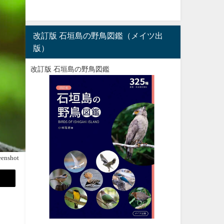
改訂版 石垣島の野鳥図鑑（メイツ出
版）
改訂版 石垣島の野鳥図鑑
eenshot