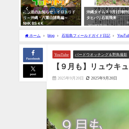
）】 石
再放送のお知らせ：イロトリド
沖縄タイムス 3月1日朝刊
ウソウ
リ～沖縄・八重山諸島編～
タヒバリ石垣飛来
NHK BS４K
2026年3月1日
2023年5月30日
ホーム
blog
石垣島フィールドガイド日記
YouTu
YouTube
バードウオッチング＆野鳥撮影
Facebook
【９月も】リュウキュウアカ
post
2025年9月20日
2025年9月20日