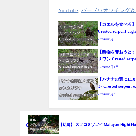
YouTube
,
バードウオッチング＆
【カエルを食べる
Crested serpent eagl
2026年8月6日
【獲物を奪おうと
リワシ Crested serpen
2026年8月4日
【バナナの葉に止
シ Crested serpent e
2026年8月3日
【幼鳥】 ズグロミゾゴイ Malayan Night He