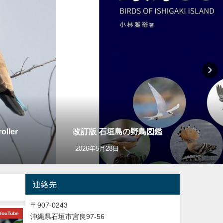
ler
改訂版 石垣島の野鳥図鑑
2026年5月28日
連絡先
〒907-0243
YouTube
バードウオッチング＆野鳥撮影
ショ
沖縄県石垣市宮良97-56