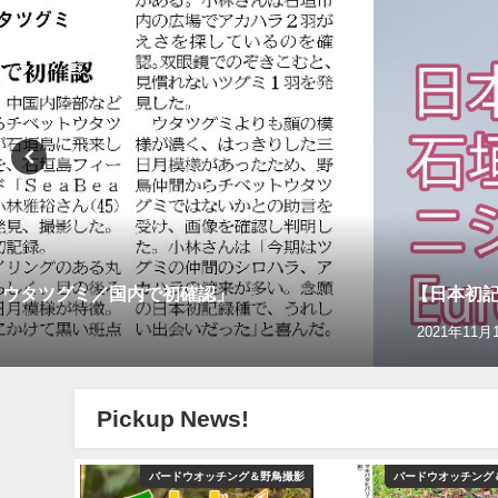
トウタツグミ／国内で初確認」
【日本初記録
2021年11月
Pickup News!
YouTube
バードウオッチング＆野鳥撮影
バードウオッチング