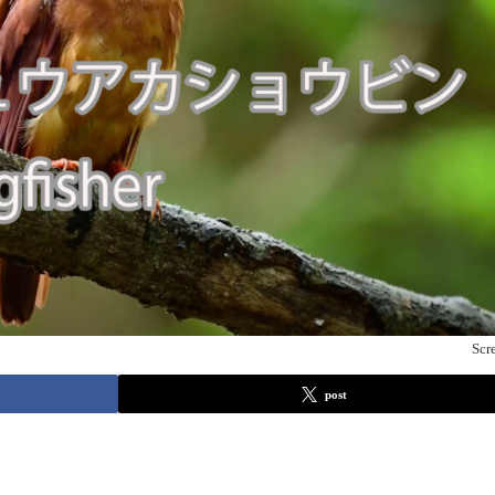
Scr
post