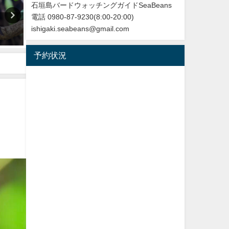
石垣島バードウォッチングガイドSeaBeans
電話 0980-87-9230(8:00-20:00)
沖縄タイムス3月24日朝刊掲載
改訂版 石垣島の野鳥図鑑
ishigaki.seabeans@gmail.com
「石垣に迷鳥確認 ３例目 ノ
2026年5月28日
ドアカツグミ」
予約状況
2026年3月25日