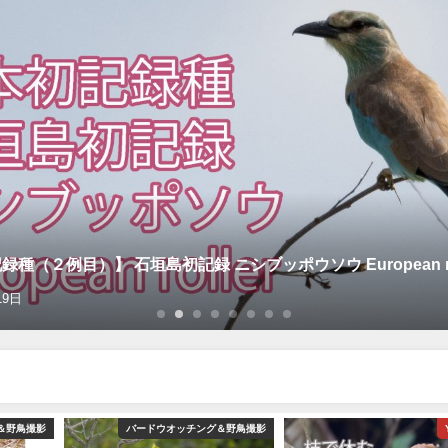
種（２例目）】 石垣島初記録 ニシブッポウソウ European rol
19日
＆野鳥撮影
バードウオッチング＆野鳥撮影