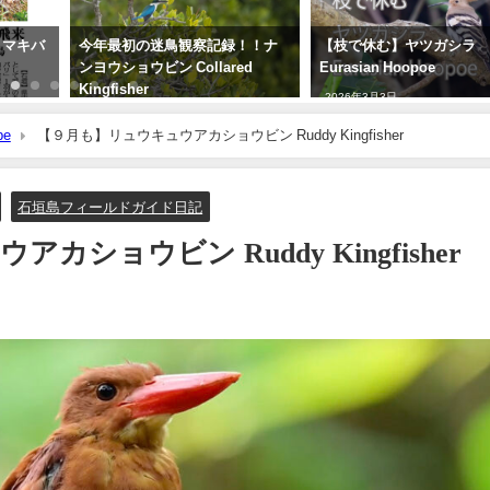
 マキバ
今年最初の迷鳥観察記録！！ナ
【枝で休む】ヤツガシラ
ンヨウショウビン Collared
Eurasian Hoopoe
Kingfisher
2026年3月3日
2022年4月7日
be
【９月も】リュウキュウアカショウビン Ruddy Kingfisher
石垣島フィールドガイド日記
ショウビン Ruddy Kingfisher