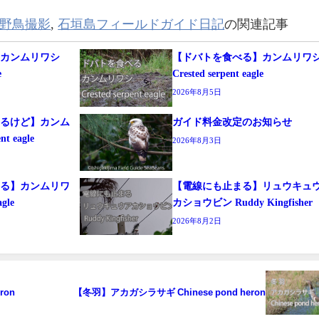
野鳥撮影
,
石垣島フィールドガイド日記
の関連記事
】カンムリワシ
【ドバトを食べる】カンムリワ
e
Crested serpent eagle
2026年8月5日
するけど】カンム
ガイド料金改定のお知らせ
t eagle
2026年8月3日
まる】カンムリワ
【電線にも止まる】リュウキュ
agle
カショウビン Ruddy Kingfisher
2026年8月2日
ron
【冬羽】アカガシラサギ Chinese pond heron