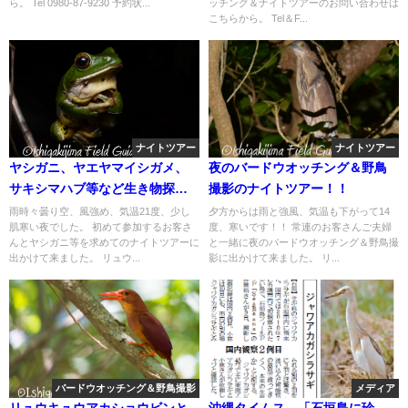
ら。 Tel 0980-87-9230 予約状...
ッチング＆ナイトツアーのお問い合わせは
こちらから。 Tel＆F...
ナイトツアー
ナイトツアー
ヤシガニ、ヤエヤマイシガメ、
夜のバードウオッチング＆野鳥
サキシマハブ等など生き物探し
撮影のナイトツアー！！
と自然観察のナイトツアー!!
雨時々曇り空、風強め、気温21度、少し
夕方からは雨と強風、気温も下がって14
肌寒い夜でした。 初めて参加するお客さ
度、寒いです！！ 常連のお客さんご夫婦
んとヤシガニ等を求めてのナイトツアーに
と一緒に夜のバードウオッチング＆野鳥撮
出かけて来ました。 リュウ...
影に出かけて来ました。 リ...
バードウオッチング＆野鳥撮影
メディア
リュウキュウアカショウビンと
沖縄タイムス 「石垣島に珍