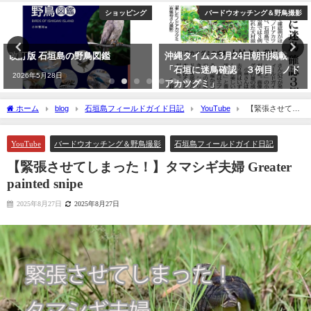
ショッピング
バードウオッチング＆野鳥撮影
改訂版 石垣島の野鳥図鑑
沖縄タイムス3月24日朝刊掲載
「石垣に迷鳥確認 ３例目 ノド
2026年5月28日
アカツグミ」
2026年3月25日
ホーム
blog
石垣島フィールドガイド日記
YouTube
【緊張させてし
まった！】タマシギ夫婦 Greater painted snipe
YouTube
バードウオッチング＆野鳥撮影
石垣島フィールドガイド日記
【緊張させてしまった！】タマシギ夫婦 Greater
painted snipe
2025年8月27日
2025年8月27日