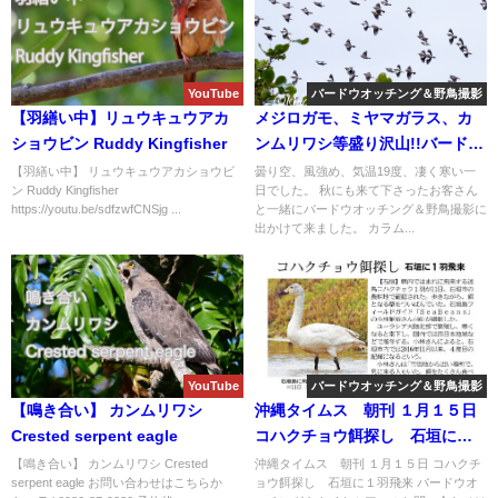
YouTube
バードウオッチング＆野鳥撮影
【羽繕い中】リュウキュウアカ
メジロガモ、ミヤマガラス、カ
ショウビン Ruddy Kingfisher
ンムリワシ等盛り沢山!!バードウ
オッチング＆野鳥撮影ツアー。
【羽繕い中】 リュウキュウアカショウビ
曇り空、風強め、気温19度、凄く寒い一
ン Ruddy Kingfisher
日でした。 秋にも来て下さったお客さん
https://youtu.be/sdfzwfCNSjg ...
と一緒にバードウオッチング＆野鳥撮影に
出かけて来ました。 カラム...
YouTube
バードウオッチング＆野鳥撮影
【鳴き合い】 カンムリワシ
沖縄タイムス 朝刊 １月１５日
Crested serpent eagle
コハクチョウ餌探し 石垣に１
羽飛来
【鳴き合い】 カンムリワシ Crested
沖縄タイムス 朝刊 １月１５日 コハクチ
serpent eagle お問い合わせはこちらか
ョウ餌探し 石垣に１羽飛来 バードウオ