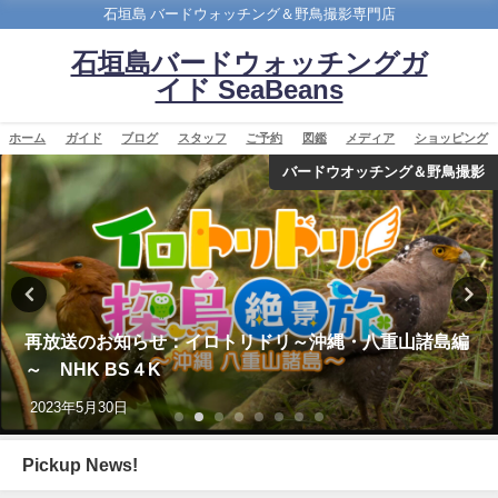
石垣島 バードウォッチング＆野鳥撮影専門店
石垣島バードウォッチングガ
イド SeaBeans
ホーム
ガイド
ブログ
スタッフ
ご予約
図鑑
メディア
ショッピング
バードウオッチング＆野鳥撮影
再放送のお知らせ：イロトリドリ～沖縄・八重山諸島編
～ NHK BS４K
2023年5月30日
Pickup News!