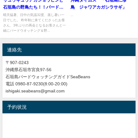
石垣島の野鳥たち！！バードウ
鳥 ジャワアカガシラサギ」
オッチング＆野鳥撮影ガイド。
晴天猛暑、日中の気温32度、蒸し暑い一
...
日でした。 昨年秋に来てくださったお客
さん、3年ぶりの再会となるお客さんと一
緒にバードウオッチング＆野...
連絡先
〒907-0243
沖縄県石垣市宮良97-56
石垣島バードウォッチングガイドSeaBeans
電話 0980-87-9230(8:00-20:00)
ishigaki.seabeans@gmail.com
予約状況