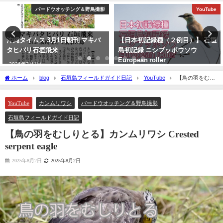
バードウオッチング＆野鳥撮影
YouTube
沖縄タイムス 3月1日朝刊 マキバ
【日本初記録種（２例目）】 石垣
タヒバリ石垣飛来
島初記録 ニシブッポウソウ
European roller
2026年3月1日
2021年11月19日
ホーム
blog
石垣島フィールドガイド日記
YouTube
【鳥の羽をむし
りとる】カンムリワシ Crested serpent eagle
YouTube
カンムリワシ
バードウオッチング＆野鳥撮影
石垣島フィールドガイド日記
【鳥の羽をむしりとる】カンムリワシ Crested
serpent eagle
2025年8月2日
2025年8月2日