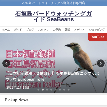
石垣島 バードウォッチング＆野鳥撮影専門店
石垣島バードウォッチングガ
イド SeaBeans
ホーム
ガイド
ブログ
スタッフ
ご予約
図鑑
メディア
ショッピング
YouTube
【日本初記録種（２例目）】 石垣島初記録 ニシブッポ
ウソウ European roller
2021年11月19日
Pickup News!