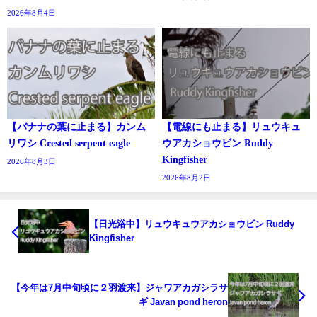
2026年8月4日
【バナナの葉に止まる】カンム
【電線にも止まる】リュウキュ
リワシ Crested serpent eagle
ウアカショウビン Ruddy
Kingfisher
2026年8月3日
2026年8月2日
【日光浴中】リュウキュウアカショウビン Ruddy
Kingfisher
【今年は7月中旬頃に２羽渡来】ジャワアカガシラサ
ギ Javan pond heron