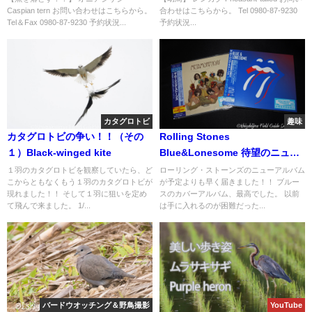
Caspian tern お問い合わせはこちらから。
合わせはこちらから。 Tel 0980-87-9230
Tel＆Fax 0980-87-9230 予約状況...
予約状況...
カタグロトビ
趣味
カタグロトビの争い！！（その
Rolling Stones
１）Black-winged kite
Blue&Lonesome 待望のニュー
アルバム！！
１羽のカタグロトビを観察していたら、ど
ローリング・ストーンズのニューアルバム
こからともなくもう１羽のカタグロトビが
が予定よりも早く届きました！！ ブルー
現れました！！ そして１羽に狙いを定め
スのカバーアルバム、最高でした。 以前
て飛んで来ました。 1/...
は手に入れるのが困難だった...
バードウオッチング＆野鳥撮影
YouTube