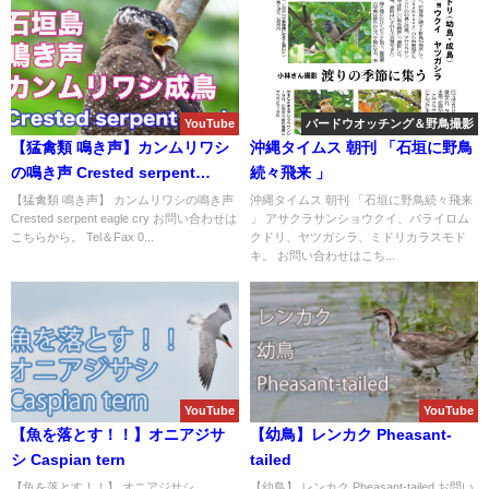
YouTube
バードウオッチング＆野鳥撮影
【猛禽類 鳴き声】カンムリワシ
沖縄タイムス 朝刊 「石垣に野鳥
の鳴き声 Crested serpent
続々飛来 」
eagle cry
【猛禽類 鳴き声】 カンムリワシの鳴き声
沖縄タイムス 朝刊 「石垣に野鳥続々飛来
Crested serpent eagle cry お問い合わせは
」 アサクラサンショウクイ、バライロム
こちらから。 Tel＆Fax 0...
クドリ、ヤツガシラ、ミドリカラスモド
キ。 お問い合わせはこち...
YouTube
YouTube
【魚を落とす！！】オニアジサ
【幼鳥】レンカク Pheasant-
シ Caspian tern
tailed
【魚を落とす！！】 オニアジサシ
【幼鳥】 レンカク Pheasant-tailed お問い