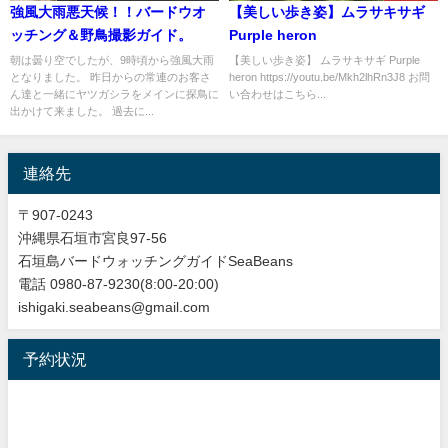
強風大雨悪天候！！バードウオ
【美しい歩き姿】ムラサキサギ
ッチング＆野鳥撮影ガイド。
Purple heron
朝は曇り空でしたが、9時頃から強風大雨
【美しい歩き姿】 ムラサキサギ Purple
となりました。 昨日からの常連のお客さ
heron https://youtu.be/Mkh2lhRn3J8 お問
ん達と一緒にヤツガシラをメインに探鳥に
い合わせはこちら...
出かけて来ました。 過去に...
連絡先
〒907-0243
沖縄県石垣市宮良97-56
石垣島バードウォッチングガイドSeaBeans
電話 0980-87-9230(8:00-20:00)
ishigaki.seabeans@gmail.com
予約状況