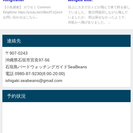
【小魚捕食】 カワセミ Common
頭上にカタグロトビが飛んで来て餌を探し
Kingfisher https://youtu.be/zBbs9TzQes4
ていました。 数分間旋回しながら飛んで
お問い合わせはこちら...
いましたが、 餌は探せなかったようで、
何処かへ飛び去りました。 ...
連絡先
〒907-0243
沖縄県石垣市宮良97-56
石垣島バードウォッチングガイドSeaBeans
電話 0980-87-9230(8:00-20:00)
ishigaki.seabeans@gmail.com
予約状況