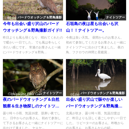
バードウオッチング＆野鳥撮影
ナイトツアー
今年も出会い盛り沢山のバード
石垣島の夜は星も出会いも沢
ウオッチング＆野鳥撮影ガイド!!
山！！ナイトツアー。
昨日よりも風も弱くなり、晴れてくれたの
今夜は良い天気。 昼間からのお客さん、
で暖かい一日でした。 でも風は冬らしく
初めて参加してくださるお客さんと一緒に
冷たい感じです。 常連のお客さんと一緒
ナイトツアーに出かけて来ました。 夜の
にバードウオッチング＆野鳥...
鳥、フクロウの仲間と星鑑賞...
ナイトツアー
バードウオッチング＆野鳥撮影
夜のバードウオッチング＆自然
出会い盛り沢山で賑やか楽しい
観察＆生き物探しのナイトツア
バードウオッチング＆野鳥撮影
ー!!
ツアー！！
曇り時々小雨、気温16度、肌寒い夜でし
北風が吹き、曇り時々雨、気温22度ほ
た。 日中からのお客さん、初めて参加し
ど、昨日よりも涼しく過ごしやすい一日で
て下さるお客さんと一緒にナイトツアーに
した。 リピーターのお客さん、昨晩から
出かけて来ました。 ヤエヤ...
のお客さん、お客さんからの紹...