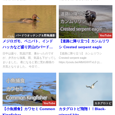
バードウオッチング＆野鳥撮影
YouTube
メジロガモ、ベニバト、インド
【道路に降り立つ】カンムリワ
ハッカなど盛り沢山のバードウ
シ Crested serpent eagle
オッチング＆野鳥撮影ガイド!!
日中は曇り、気温27度、暑かったのです
【道路に降り立つ】 カンムリワシ
が、夕方から強風、雨、気温も下がってし
Crested serpent eagle
まいました。 夜になると更に荒れ模様の
https://youtu.be/Afbh5XHTxL0 お...
天気となりました。 今日で...
YouTube
カタグロトビ
【小魚捕食】カワセミ Common
カタグロトビ飛翔！！Black-
Kingfisher
winged kite.