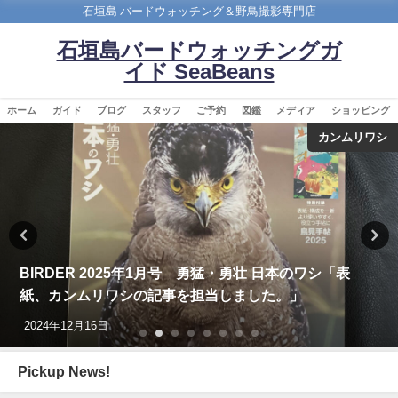
石垣島 バードウォッチング＆野鳥撮影専門店
石垣島バードウォッチングガ
イド SeaBeans
ホーム
ガイド
ブログ
スタッフ
ご予約
図鑑
メディア
ショッピング
カンムリワシ
BIRDER 2025年1月号 勇猛・勇壮 日本のワシ「表
紙、カンムリワシの記事を担当しました。」
2024年12月16日
Pickup News!