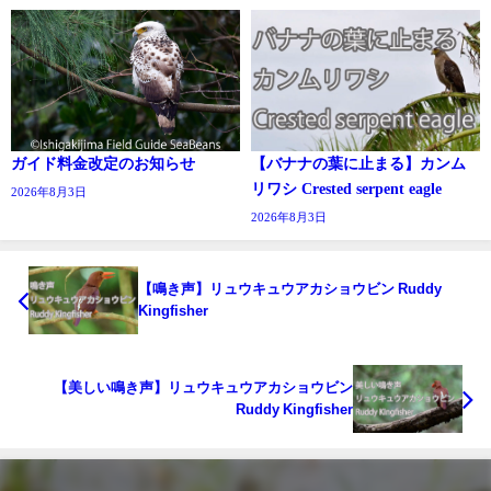
ガイド料金改定のお知らせ
【バナナの葉に止まる】カンム
リワシ Crested serpent eagle
2026年8月3日
2026年8月3日
【鳴き声】リュウキュウアカショウビン Ruddy
Kingfisher
【美しい鳴き声】リュウキュウアカショウビン
Ruddy Kingfisher