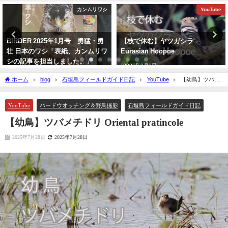
カンムリワシ
YouTube
BIRDER 2025年1月号 勇猛・勇
【枝で休む】ヤツガシラ
壮 日本のワシ「表紙、カンムリワ
Eurasian Hoopoe
シの記事を担当しました。」
2026年3月3日
2024年12月16日
ホーム
blog
石垣島フィールドガイド日記
YouTube
【幼鳥】ツバメ
チドリ Oriental pratincole
YouTube
バードウオッチング＆野鳥撮影
石垣島フィールドガイド日記
【幼鳥】ツバメチドリ Oriental pratincole
2025年7月28日
2025年7月28日