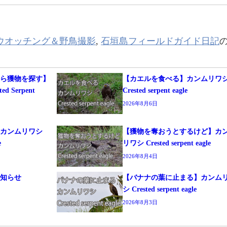
ウオッチング＆野鳥撮影
,
石垣島フィールドガイド日記
から獲物を探す】
【カエルを食べる】カンムリワ
 Serpent
Crested serpent eagle
2026年8月6日
る】カンムリワシ
【獲物を奪おうとするけど】カ
e
リワシ Crested serpent eagle
2026年8月4日
お知らせ
【バナナの葉に止まる】カンム
シ Crested serpent eagle
2026年8月3日