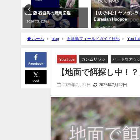
朝刊掲載
改訂版 石垣島の野鳥図鑑
【枝で休む】ヤツガシラ
例目 ノ
Eurasian Hoopoe
2026年5月28日
2026年3月3日
ホーム
blog
石垣島フィールドガイド日記
YouTu
YouTube
カンムリワシ
バードウオッ
Facebook
【地面で餌探し中！？】カンム
post
2025年7月22日
2025年7月22日