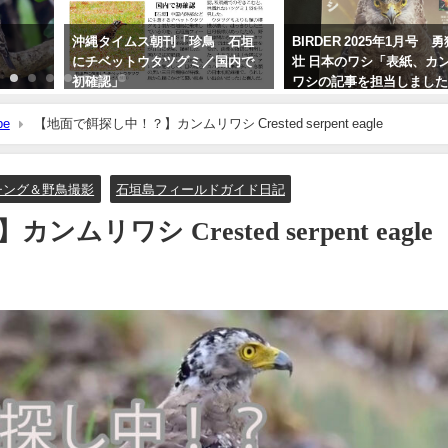
沖縄タイムス朝刊「珍鳥 石垣
BIRDER 2025年1月号 
にチベットウタツグミ／国内で
壮 日本のワシ「表紙、カ
初確認」
ワシの記事を担当しまし
2020年2月21日
2024年12月16日
be
【地面で餌探し中！？】カンムリワシ Crested serpent eagle
チング＆野鳥撮影
石垣島フィールドガイド日記
リワシ Crested serpent eagle