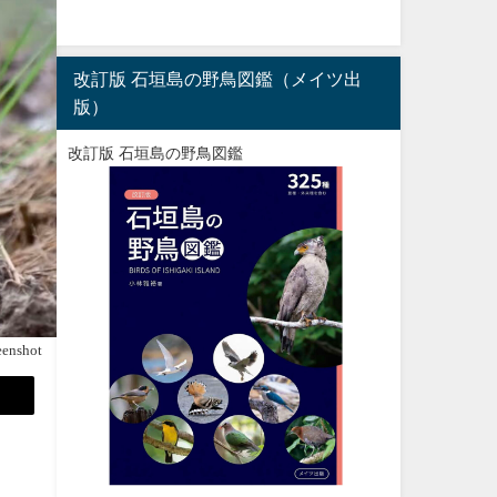
改訂版 石垣島の野鳥図鑑（メイツ出
版）
改訂版 石垣島の野鳥図鑑
eenshot