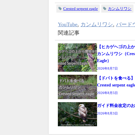
Crested serpent eagle
カンムリワシ
YouTube
,
カンムリワシ
,
バード
関連記事
【ヒカゲヘゴの上
カンムリワシ（Crested
Eagle）
2026年8月7日
【ドバトを食べ
Crested serpent eagl
2026年8月5日
ガイド料金改定の
2026年8月3日