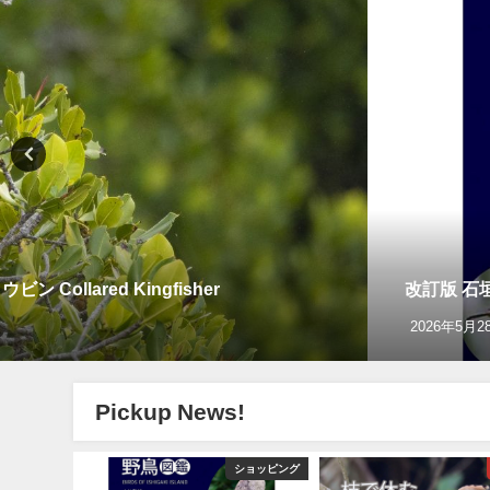
llared Kingfisher
改訂版 石
2026年5月2
Pickup News!
グ＆野鳥撮影
ショッピング