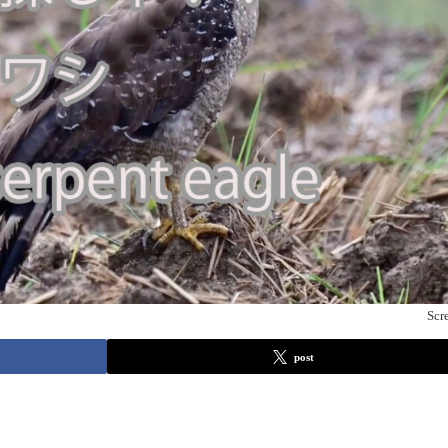
Scr
post