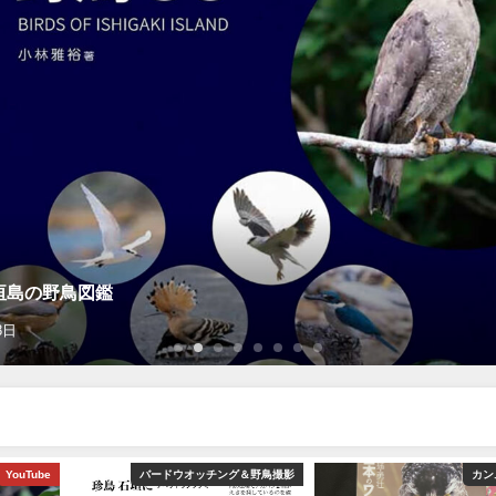
垣島の野鳥図鑑
8日
YouTube
バードウオッチング＆野鳥撮影
カン