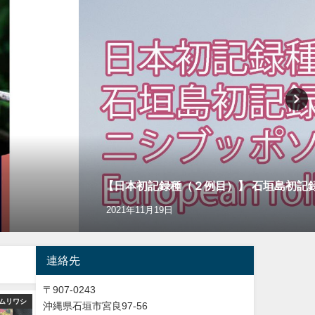
【日本初記録種（２例目）】 石垣島初記録 ニシブ
2021年11月19日
連絡先
〒907-0243
ムリワシ
バードウオッチング＆野鳥撮影
バードウオッチング＆
沖縄県石垣市宮良97-56