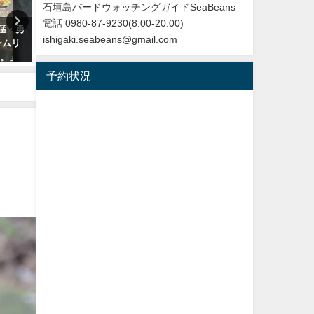
石垣島バードウォッチングガイドSeaBeans
電話 0980-87-9230(8:00-20:00)
勇猛・勇
再放送のお知らせ：イロトリド
今年最初の迷鳥観察記録！
ishigaki.seabeans@gmail.com
ンムリ
リ～沖縄・八重山諸島編～
ンヨウショウビン Collared
た。」
NHK BS４K
Kingfisher
予約状況
2023年5月30日
2022年4月7日