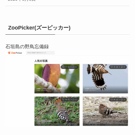
ZooPicker(ズーピッカー)
石垣島の野鳥忘備録