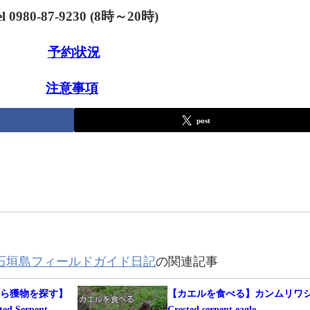
el 0980-87-9230 (8時～20時)
予約状況
注意事項
post
石垣島フィールドガイド日記
の関連記事
から獲物を探す】
【カエルを食べる】カンムリワ
 Serpent
Crested serpent eagle