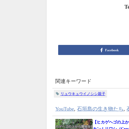
T
Facebook
関連キーワード
リュウキュウイノシシ親子
YouTube
,
石垣島の生き物たち
,
【ヒカゲヘゴの上
カンムリワシ（Crested