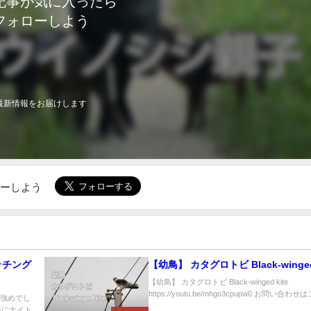
記事が気に入ったら
フォローしよう
最新情報をお届けします
ローしよう
ッチング
【幼鳥】 カタグロトビ Black-winged
【幼鳥】 カタグロトビ Black-winged kite
https://youtu.be/mhgo3cpupw0 お問い合わせは
し強めでし
緒にナイト