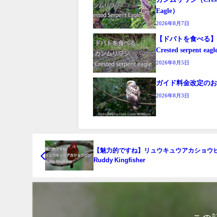
Eagle）
2026年8月7日
【ドバトを食べ
Crested serpent eagl
2026年8月5日
ガイド料金改定の
2026年8月3日
【魅力的ですね】リュウキュウアカショウヒ
Ruddy Kingfisher