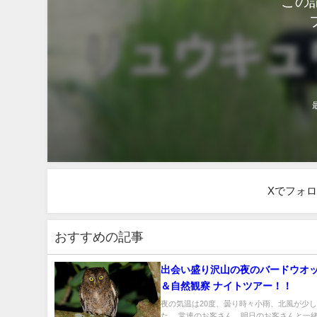
この
Xでフォ
おすすめの記事
出会い盛り沢山の夜のバードウオ
＆自然観察 ナイトツアー！！
夜の気温は20度、曇り時々小雨、北風が少
た。 常連のお客さん、明日のお客さんと一