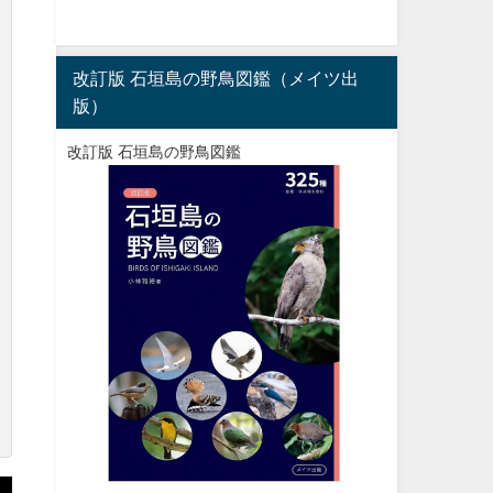
改訂版 石垣島の野鳥図鑑（メイツ出
版）
改訂版 石垣島の野鳥図鑑