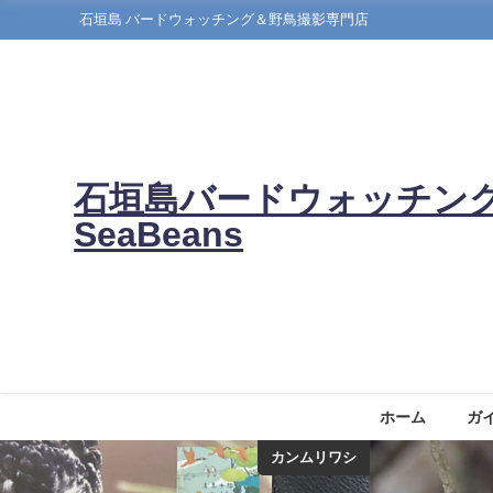
石垣島 バードウォッチング＆野鳥撮影専門店
石垣島バードウォッチン
SeaBeans
ホーム
ガ
カンムリワシ