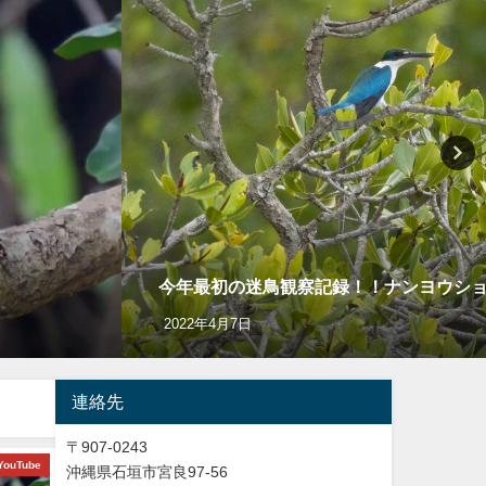
今年最初の迷鳥観察記録！！ナンヨウショウビン Co
2022年4月7日
連絡先
〒907-0243
YouTube
バードウオッチング＆野鳥撮影
Y
沖縄県石垣市宮良97-56