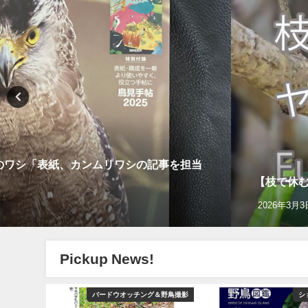
 日本のワシ「表紙、カンムリワシの記事を担当
【枝で休む】
2026年3月3
Pickup News!
カンムリワシ
バードウオッチング＆野鳥撮影
シ