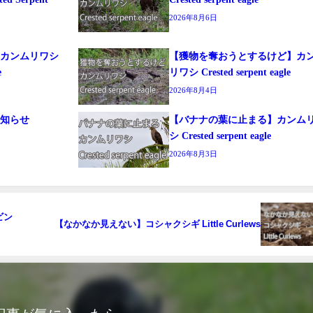
2026年8月6日
る】カンムリワシ
【獲物を奪おうとするけど】カ
e
リワシ Crested serpent eagle
2026年8月4日
お知らせ
【バナナの葉に止まる】カンム
シ Crested serpent eagle
2026年8月3日
゙ン
【なかなか見えない】コシャクシギ Little Curlews