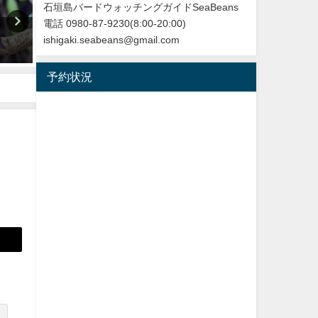
石垣島バードウォッチングガイドSeaBeans
電話 0980-87-9230(8:00-20:00)
沖縄タイムス3月24日朝刊掲載
【日本初記録種（２例目）】
ishigaki.seabeans@gmail.com
「石垣に迷鳥確認 ３例目 ノ
垣島初記録 ニシブッポウソ
ドアカツグミ」
European roller
予約状況
2026年3月25日
2021年11月19日