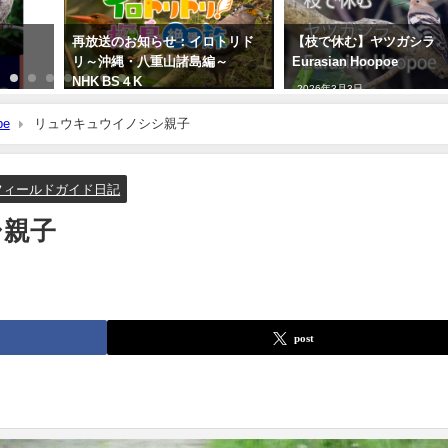
再放送のお知らせ：イロトリド
【枝で休む】ヤツガシラ
リ～沖縄・八重山諸島編～
Eurasian Hoopoe
NHK BS４K
2026年3月3日
2023年5月30日
be
リュウキュウイノシシ親子
フィールドガイド日記
シ親子
post