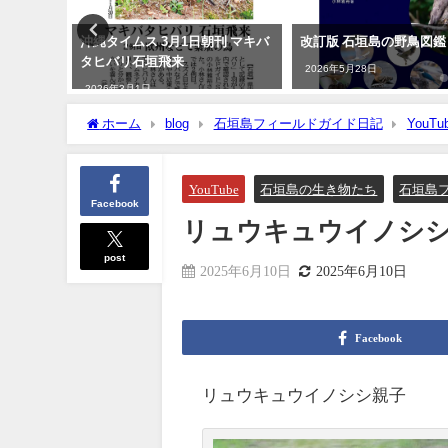
号 勇猛・勇
沖縄タイムス 3月1日朝刊 マキバ
改訂版 石垣島の野鳥図鑑
カンムリ
タヒバリ石垣飛来
2026年5月28日
した。」
2026年3月1日
ホーム
blog
石垣島フィールドガイド日記
YouTu
YouTube
石垣島の生き物たち
石垣島
Facebook
リュウキュウイノシ
post
2025年6月10日
2025年6月10日
Facebook
リュウキュウイノシシ親子