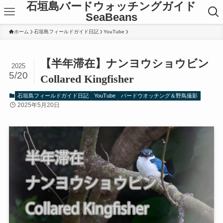
石垣島バードウォッチングガイド
SeaBeans
ホーム
石垣島フィールドガイド日記
YouTube
【半年滞在】ナンヨウショウビン
2025
5/20
Collared Kingfisher
石垣島フィールドガイド日記
YouTube
バードウオッチング＆野鳥撮影
2025年5月20日