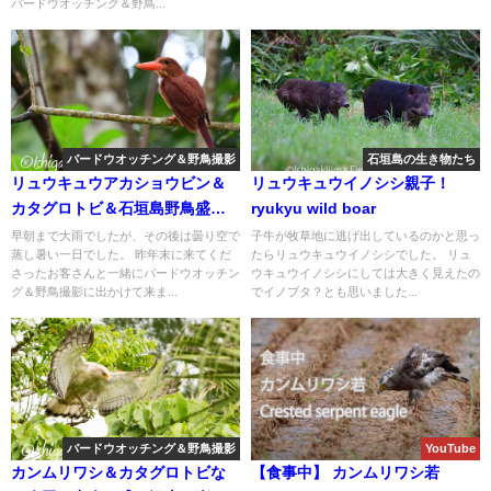
バードウオッチング＆野鳥...
バードウオッチング＆野鳥撮影
石垣島の生き物たち
リュウキュウアカショウビン＆
リュウキュウイノシシ親子！
カタグロトビ＆石垣島野鳥盛り
ryukyu wild boar
沢山！！バードウオッチング＆
早朝まで大雨でしたが、その後は曇り空で
子牛が牧草地に逃げ出しているのかと思っ
蒸し暑い一日でした。 昨年末に来てくだ
たらリュウキュウイノシシでした。 リュ
野鳥撮影。
さったお客さんと一緒にバードウオッチン
ウキュウイノシシにしては大きく見えたの
グ＆野鳥撮影に出かけて来ま...
でイノブタ？とも思いました...
バードウオッチング＆野鳥撮影
YouTube
カンムリワシ＆カタグロトビな
【食事中】 カンムリワシ若