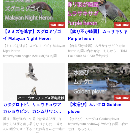
YouTube
YouTube
【ミミズを逃す】ズグロミゾゴ
【飾り羽が綺麗】 ムラサキサギ
イ Malayan Night Heron
Purple heron
【ミミズを逃す】ズグロミゾゴイ Malayan
【飾り羽が綺麗】 ムラサキサギ Purple
Night Heron
heron お問い合わせはこちらから。 Tel＆
https://youtu.be/gcsMANkMQ3k お問...
Fax 0980-87-9230 予約状況...
バードウオッチング＆野鳥撮影
YouTube
カタグロトビ、リュウキュウア
【水浴び】ムナグロ Golden
カショウビン、カンムリワシ等
plover
石垣島の野鳥盛り沢山のバード
曇り、風が強め、午前中は気温28度、午
【水浴び】 ムナグロ Golden plover
後から31度と蒸し暑くなりました。 皆さ
https://youtu.be/IcXwjJ3w3aQ お問い合わ
ウオッチング＆野鳥撮影ガイド!!
んの紹介で来て下さったお客さんと一緒に
せはこちらから。...