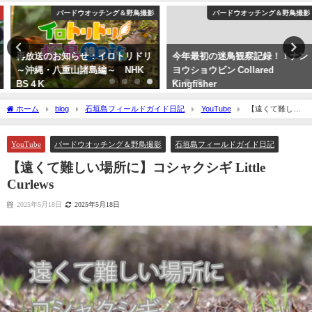
バードウオッチング＆野鳥撮影
バードウオッチング＆野鳥撮影
再放送のお知らせ：イロトリドリ
今年最初の迷鳥観察記録！！ナン
～沖縄・八重山諸島編～ NHK
ヨウショウビン Collared
BS４K
Kingfisher
2023年5月30日
2022年4月7日
ホーム
blog
石垣島フィールドガイド日記
YouTube
【遠くて難しい
場所に】コシャクシギ Little Curlews
YouTube
バードウオッチング＆野鳥撮影
石垣島フィールドガイド日記
【遠くて難しい場所に】コシャクシギ Little
Curlews
2025年5月18日
2025年5月18日