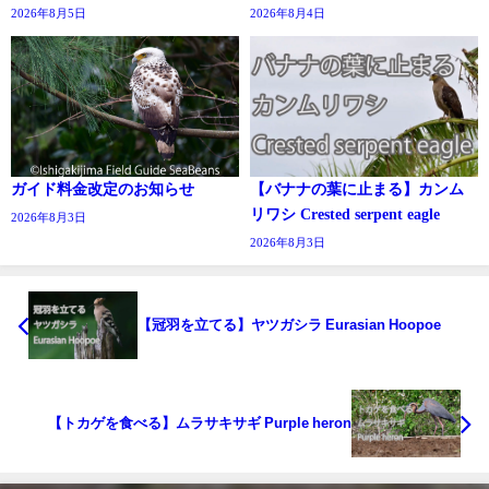
2026年8月5日
2026年8月4日
ガイド料金改定のお知らせ
【バナナの葉に止まる】カンム
リワシ Crested serpent eagle
2026年8月3日
2026年8月3日
【冠羽を立てる】ヤツガシラ Eurasian Hoopoe
【トカゲを食べる】ムラサキサギ Purple heron