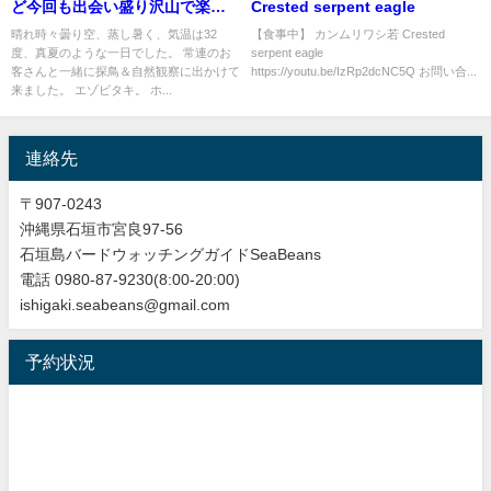
ど今回も出会い盛り沢山で楽し
Crested serpent eagle
いバードウオッチング＆野鳥撮
晴れ時々曇り空、蒸し暑く、気温は32
【食事中】 カンムリワシ若 Crested
度、真夏のような一日でした。 常連のお
serpent eagle
影！！
客さんと一緒に探鳥＆自然観察に出かけて
https://youtu.be/IzRp2dcNC5Q お問い合...
来ました。 エゾビタキ。 ホ...
連絡先
〒907-0243
沖縄県石垣市宮良97-56
石垣島バードウォッチングガイドSeaBeans
電話 0980-87-9230(8:00-20:00)
ishigaki.seabeans@gmail.com
予約状況