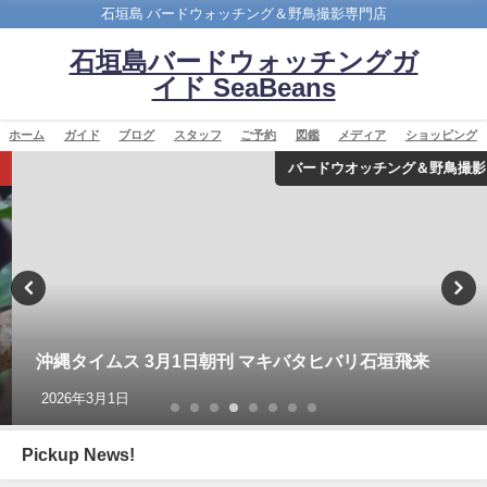
石垣島 バードウォッチング＆野鳥撮影専門店
石垣島バードウォッチングガ
イド SeaBeans
ホーム
ガイド
ブログ
スタッフ
ご予約
図鑑
メディア
ショッピング
バードウオッチング＆野鳥撮影
沖縄タイムス 3月1日朝刊 マキバタヒバリ石垣飛来
2026年3月1日
Pickup News!