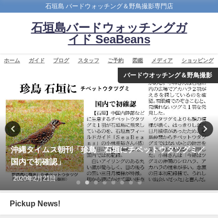
石垣島 バードウォッチング＆野鳥撮影専門店
石垣島バードウォッチングガ
イド SeaBeans
ホーム
ガイド
ブログ
スタッフ
ご予約
図鑑
メディア
ショッピング
バードウオッチング＆野鳥撮影
沖縄タイムス朝刊「珍鳥 石垣にチベットウタツグミ／
国内で初確認」
2020年2月21日
Pickup News!