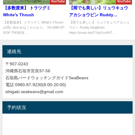
YouTube
YouTube
【多数渡来】 トラツグミ
【雨でも美しい】リュウキュウ
White's Thrush
アカショウビン Ruddy
Kingfisher
【多数渡来】 トラツグミ White's Thrush
【雨でも美しい】 リュウキュウアカショ
お問い合わせはこちらから。 Tel 0980-87-
ウビン Ruddy Kingfisher
9230 予約状況...
https://youtu.be/CYdy2csHhT...
連絡先
〒907-0243
沖縄県石垣市宮良97-56
石垣島バードウォッチングガイドSeaBeans
電話 0980-87-9230(8:00-20:00)
ishigaki.seabeans@gmail.com
予約状況