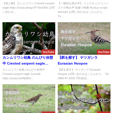
像 Ryukyu scops owl bark
【雄と雌】 カンムリワシ Crested serpent
【一般的な鳴き声】 リュウキュウコノハ
eagle https://youtu.be/qyUFYSmDKkI お問
ズクの鳴き声 枝被り映像 Ryukyu scops
い合わせ...
owl bark お問い合わせはこちらから。
Te...
YouTube
YouTube
カンムリワシ幼鳥 のんびり休憩
【餌を探す】 ヤツガシラ
中 Crested serpent eagle
Eurasian Hoopoe
Juvenile
カンムリワシ幼鳥 のんびり休憩中
【餌を探す】 ヤツガシラ Eurasian
Crested serpent eagle Juvenile
Hoopoe お問い合わせはこちらから。 Tel
https://youtu.be/WjSBm...
0980-87-9230 予約状況...