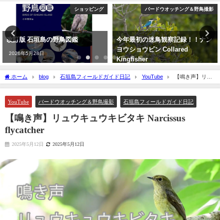
ショッピング
バードウオッチング＆野鳥撮影
改訂版 石垣島の野鳥図鑑
今年最初の迷鳥観察記録！！ナン
ヨウショウビン Collared
2026年5月28日
Kingfisher
2022年4月7日
ホーム
blog
石垣島フィールドガイド日記
YouTube
【鳴き声】リュ
ウキュウキビタキ Narcissus flycatcher
YouTube
バードウオッチング＆野鳥撮影
石垣島フィールドガイド日記
【鳴き声】リュウキュウキビタキ Narcissus
flycatcher
2025年5月12日
2025年5月12日