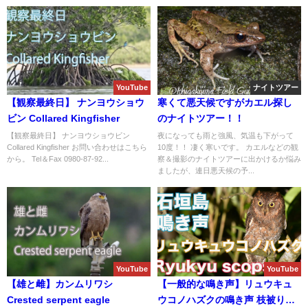
YouTube
ナイトツアー
【観察最終日】 ナンヨウショウ
寒くて悪天候ですがカエル探し
ビン Collared Kingfisher
のナイトツアー！！
【観察最終日】 ナンヨウショウビン
夜になっても雨と強風、気温も下がって
Collared Kingfisher お問い合わせはこちら
10度！！ 凄く寒いです。 カエルなどの観
から。 Tel＆Fax 0980-87-92...
察＆撮影のナイトツアーに出かけるか悩み
ましたが、連日悪天候の予...
YouTube
YouTube
【雄と雌】カンムリワシ
【一般的な鳴き声】リュウキュ
Crested serpent eagle
ウコノハズクの鳴き声 枝被り映