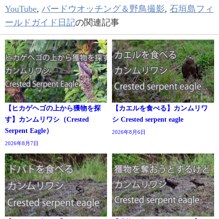
YouTube
,
バードウオッチング＆野鳥撮影
,
石垣島フィ
ールドガイド日記
の関連記事
【ヒカゲヘゴの上から獲物を探
【カエルを食べる】カンムリワ
す】カンムリワシ（Crested
シ Crested serpent eagle
Serpent Eagle）
2026年8月6日
2026年8月7日