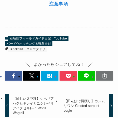
注意事項
石垣島フィールドガイド日記
YouTube
バードウオッチング＆野鳥撮影
Blackbird
クロウタドリ
よかったらシェアしてね！
【珍しい２亜種】シベリア
【田んぼで餌獲り】カンム
ハクセキレイとニシシベリ
リワシ Crested serpent
アハクセキレイ White
eagle
Wagtail