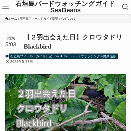
石垣島バードウォッチングガイド
SeaBeans
ホーム
石垣島フィールドガイド日記
YouTube
【２羽出会えた日】クロウタドリ
2025
5/03
Blackbird
石垣島フィールドガイド日記
YouTube
バードウオッチング＆野鳥撮影
2025年5月3日