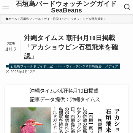
石垣島バードウォッチングガイド
SeaBeans
ホーム
石垣島フィールドガイド日記
バードウオッチング＆野鳥撮影
沖縄タイムス 朝刊4月10日掲載
2025
「アカショウビン石垣飛来を確
4/12
認」
石垣島フィールドガイド日記
バードウオッチング＆野鳥撮影
メディア
2025年4月12日