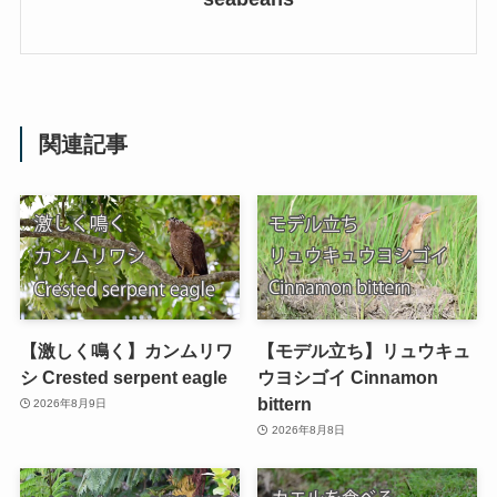
関連記事
【激しく鳴く】カンムリワ
【モデル立ち】リュウキュ
シ Crested serpent eagle
ウヨシゴイ Cinnamon
bittern
2026年8月9日
2026年8月8日