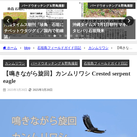
バードウオッチング＆野鳥撮影
バードウオッチング＆野鳥撮影
沖縄タイムス朝刊「珍鳥 石垣に
沖縄タイムス 3月1日朝刊 マキバ
チベットウタツグミ／国内で初確
タヒバリ石垣飛来
認」
2026年3月1日
2020年2月21日
ホーム
blog
石垣島フィールドガイド日記
カンムリワシ
【鳴きなが
ら旋回】カンムリワシ Crested serpent eagle
カンムリワシ
バードウオッチング＆野鳥撮影
石垣島フィールドガイド日記
【鳴きながら旋回】カンムリワシ Crested serpent
eagle
2025年3月20日
2025年3月20日