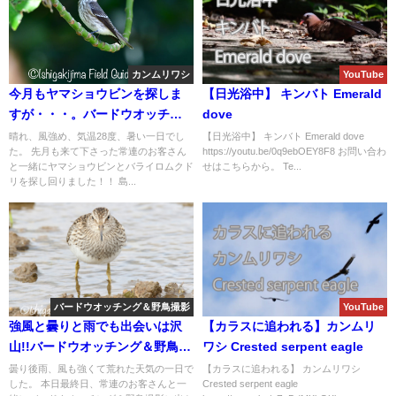
カンムリワシ
YouTube
今月もヤマショウビンを探しま
【日光浴中】 キンバト Emerald
すが・・・。バードウオッチン
dove
グ＆野鳥撮影ガイド。
晴れ、風強め、気温28度、暑い一日でし
【日光浴中】 キンバト Emerald dove
た。 先月も来て下さった常連のお客さん
https://youtu.be/0q9ebOEY8F8 お問い合わ
と一緒にヤマショウビンとバライロムクド
せはこちらから。 Te...
リを探し回りました！！ 島...
バードウオッチング＆野鳥撮影
YouTube
強風と曇りと雨でも出会いは沢
【カラスに追われる】カンムリ
山!!バードウオッチング＆野鳥撮
ワシ Crested serpent eagle
影ガイド。
曇り後雨、風も強くて荒れた天気の一日で
【カラスに追われる】 カンムリワシ
した。 本日最終日、常連のお客さんと一
Crested serpent eagle