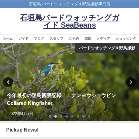
石垣島 バードウォッチング＆野鳥撮影専門店
石垣島バードウォッチングガ
イド SeaBeans
ホーム
ガイド
ブログ
スタッフ
ご予約
図鑑
メディア
ショッピング
バードウオッチング＆野鳥撮影
今年最初の迷鳥観察記録！！ナンヨウショウビン
Collared Kingfisher
2022年4月7日
Pickup News!