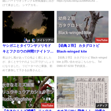
緒にバードウオッチング＆野鳥撮影に出か
https://youtu.be/qZuDdMKbGKk ...
けて来ました。 シマアカモ...
ナイトツアー
YouTube
ヤシガニとタイワンサソリモド
【幼鳥２羽】 カタグロトビ
キとフクロウの仲間!!ナイトツア
Black-winged kite
ー。
夜は少し風があって心地よく感じました
【幼鳥２羽】 カタグロトビ Black-winged
が、歩くとサウナのように汗でびっしょり
kite お問い合わせはこちらから。 Tel
になりました。 リピーターのご家族、初
0980-87-9230 予約状況...
めて参加して下さるお客さんと...
YouTube
メディア
【大きなミミズ捕獲】 リュウキ
オオアジサシ飛来！！ 沖縄タ