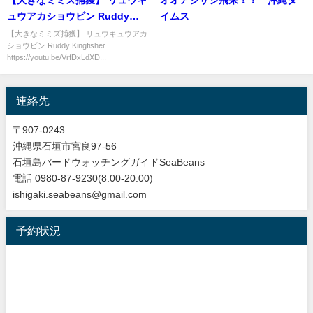
ュウアカショウビン Ruddy
イムス
Kingfisher
【大きなミミズ捕獲】 リュウキュウアカ
...
ショウビン Ruddy Kingfisher
https://youtu.be/VrfDxLdXD...
連絡先
〒907-0243
沖縄県石垣市宮良97-56
石垣島バードウォッチングガイドSeaBeans
電話 0980-87-9230(8:00-20:00)
ishigaki.seabeans@gmail.com
予約状況