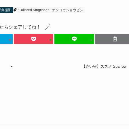
野鳥撮影
Collared Kingfisher
ナンヨウショウビン
たらシェアしてね！
【赤い雀】スズメ Sparrow