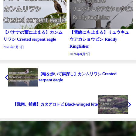
【バナナの葉に止まる】カンム
【電線にも止まる】リュウキュ
リワシ Crested serpent eagle
ウアカショウビン Ruddy
Kingfisher
2026年8月3日
2026年8月2日
【畦を歩いて餌探し】カンムリワシ Crested
serpent eagle
【飛翔、捕獲】カタグロトビ Black-winged kite