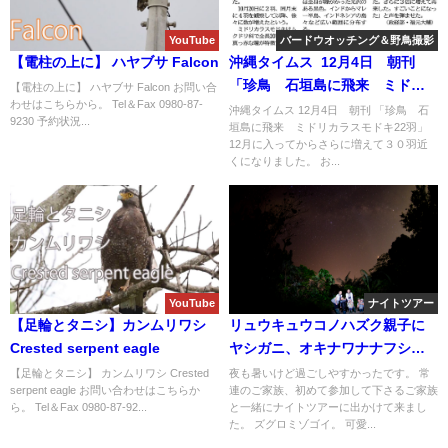
YouTube
バードウオッチング＆野鳥撮影
【電柱の上に】 ハヤブサ Falcon
沖縄タイムス 12月4日 朝刊
「珍鳥 石垣島に飛来 ミドリ
【電柱の上に】 ハヤブサ Falcon お問い合
わせはこちらから。 Tel＆Fax 0980-87-
カラスモドキ22羽」
沖縄タイムス 12月4日 朝刊 「珍鳥 石
9230 予約状況...
垣島に飛来 ミドリカラスモドキ22羽」
12月に入ってからさらに増えて３０羽近
くになりました。 お...
YouTube
ナイトツアー
【足輪とタニシ】カンムリワシ
リュウキュウコノハズク親子に
Crested serpent eagle
ヤシガニ、オキナワナナフシ、
天の川等盛り沢山のナイトツア
【足輪とタニシ】 カンムリワシ Crested
夜も暑いけど過ごしやすかったです。 常
serpent eagle お問い合わせはこちらか
連のご家族、初めて参加して下さるご家族
ー！！
ら。 Tel＆Fax 0980-87-92...
と一緒にナイトツアーに出かけて来まし
た。 ズグロミゾゴイ。 可愛...