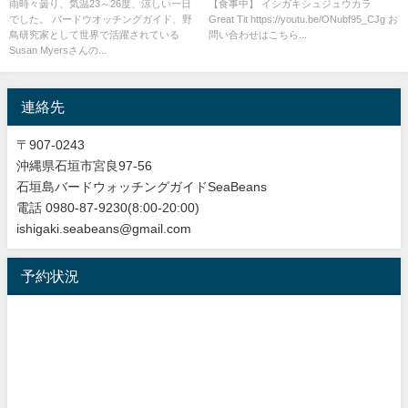
バト、カラシラサギ等など盛り
雨時々曇り、気温23～26度、涼しい一日
【食事中】 イシガキシュジュウカラ
でした。 バードウオッチングガイド、野
Great Tit https://youtu.be/ONubf95_CJg お
沢山のバードウオッチング＆野
鳥研究家として世界で活躍されている
問い合わせはこちら...
鳥撮影ガイド!!
Susan Myersさんの...
連絡先
〒907-0243
沖縄県石垣市宮良97-56
石垣島バードウォッチングガイドSeaBeans
電話 0980-87-9230(8:00-20:00)
ishigaki.seabeans@gmail.com
予約状況