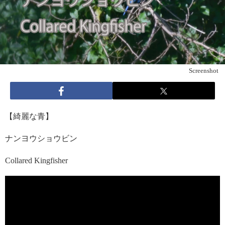
Screenshot
【綺麗な青】
ナンヨウショウビン
Collared Kingfisher