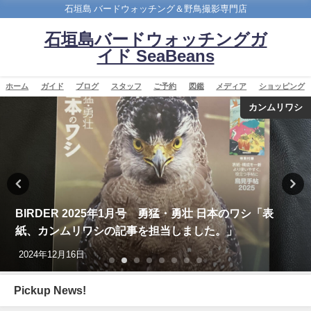
石垣島 バードウォッチング＆野鳥撮影専門店
石垣島バードウォッチングガ
イド SeaBeans
ホーム
ガイド
ブログ
スタッフ
ご予約
図鑑
メディア
ショッピング
カンムリワシ
BIRDER 2025年1月号 勇猛・勇壮 日本のワシ「表
紙、カンムリワシの記事を担当しました。」
2024年12月16日
Pickup News!