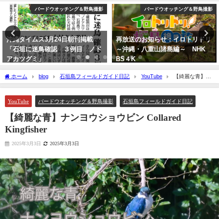
バードウオッチング＆野鳥撮影
バードウオッチング＆野鳥撮影
沖縄タイムス3月24日朝刊掲載
再放送のお知らせ：イロトリドリ
「石垣に迷鳥確認 ３例目 ノド
～沖縄・八重山諸島編～ NHK
アカツグミ」
BS４K
2026年3月25日
2023年5月30日
ホーム
blog
石垣島フィールドガイド日記
YouTube
【綺麗な青】ナ
ンヨウショウビン Collared Kingfisher
YouTube
バードウオッチング＆野鳥撮影
石垣島フィールドガイド日記
【綺麗な青】ナンヨウショウビン Collared
Kingfisher
2025年3月3日
2025年3月3日