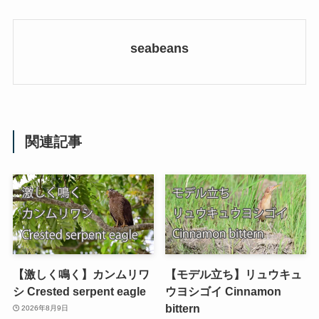
seabeans
関連記事
【激しく鳴く】カンムリワ
【モデル立ち】リュウキュ
シ Crested serpent eagle
ウヨシゴイ Cinnamon
bittern
2026年8月9日