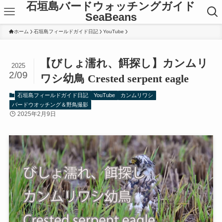
石垣島バードウォッチングガイド
SeaBeans
ホーム
石垣島フィールドガイド日記
YouTube
【びしょ濡れ、餌探し】カンムリ
2025
2/09
ワシ幼鳥 Crested serpent eagle
石垣島フィールドガイド日記
YouTube
カンムリワシ
バードウオッチング＆野鳥撮影
2025年2月9日