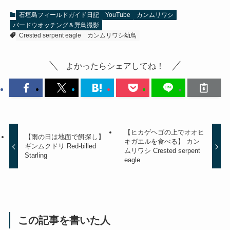
石垣島フィールドガイド日記
YouTube
カンムリワシ
バードウオッチング＆野鳥撮影
Crested serpent eagle
カンムリワシ幼鳥
よかったらシェアしてね！
【ヒカゲヘゴの上でオオヒ
【雨の日は地面で餌探し】
キガエルを食べる】 カン
ギンムクドリ Red-billed
ムリワシ Crested serpent
Starling
eagle
この記事を書いた人