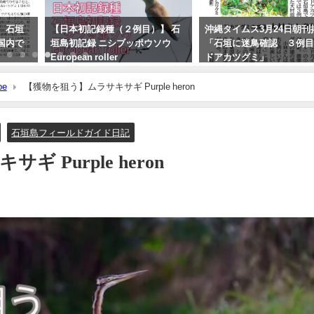
録種（２例目）】 石
沖縄タイムス3月24日朝刊掲載
【枝で休む
ニシブッポウソウ
「石垣に迷鳥確認 ３例目 ノ
Eurasian H
oller
ドアカツグミ」
2026年3月3日
19日
2026年3月25日
be
【獲物を狙う】ムラサキサギ Purple heron
石垣島フィールドガイド日記
 Purple heron