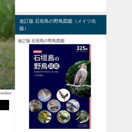
改訂版 石垣島の野鳥図鑑（メイツ出
版）
改訂版 石垣島の野鳥図鑑
eenshot