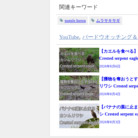
関連キーワード
purple heron
ムラサキサギ
YouTube
,
バードウオッチング＆
【カエルを食べる
Crested serpent eagl
2026年8月6日
【獲物を奪おうと
リワシ Crested serpen
2026年8月4日
【バナナの葉に止
シ Crested serpent e
2026年8月3日