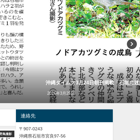
認 ３例目 ノドアカツグミ」
再放送のお知ら
2023年5月30日
連絡先
〒907-0243
YouTube
バードウオッチング＆野鳥撮影
沖縄県石垣市宮良97-56