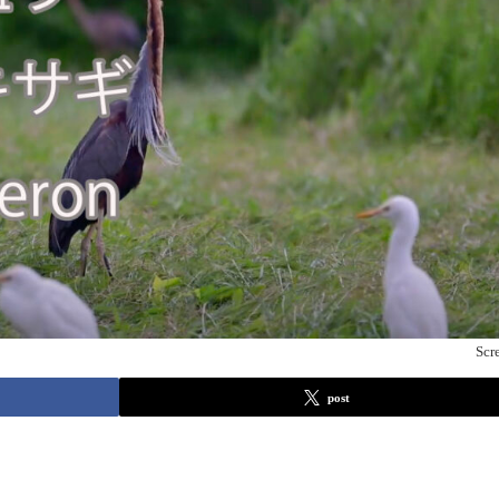
Scr
post