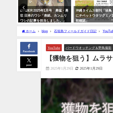
 2025年1月号 勇猛・勇
沖縄タイムス朝刊「珍鳥 石垣
【日本初記
のワシ「表紙、カンムリ
にチベットウタツグミ／国内で
垣島初記録 
事を担当しました。」
初確認」
European r
月16日
2020年2月21日
2021年11月
ホーム
blog
石垣島フィールドガイド日記
YouTu
YouTube
バードウオッチング＆野鳥撮影
Facebook
【獲物を狙う】ムラサキサギ
post
2025年1月29日
2025年1月29日