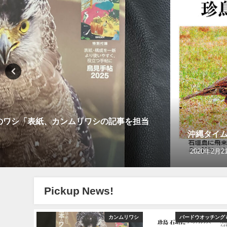
刊「珍鳥 石垣にチベットウタツグミ／国内で初確認」
Pickup News!
カンムリワシ
バードウオッチング＆野鳥撮影