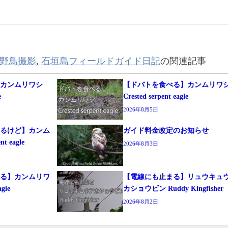
野鳥撮影
,
石垣島フィールドガイド日記
の関連記事
】カンムリワシ
【ドバトを食べる】カンムリワ
e
Crested serpent eagle
2026年8月5日
するけど】カンム
ガイド料金改定のお知らせ
t eagle
2026年8月3日
まる】カンムリワ
【電線にも止まる】リュウキュ
agle
カショウビン Ruddy Kingfisher
2026年8月2日