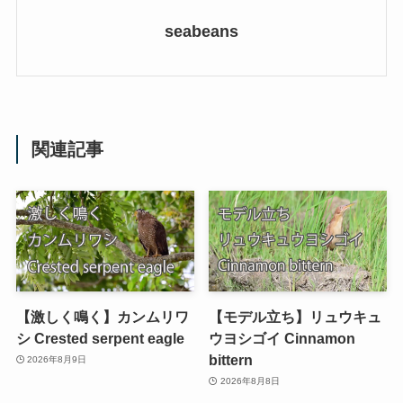
seabeans
関連記事
【激しく鳴く】カンムリワ
【モデル立ち】リュウキュ
シ Crested serpent eagle
ウヨシゴイ Cinnamon
bittern
2026年8月9日
2026年8月8日