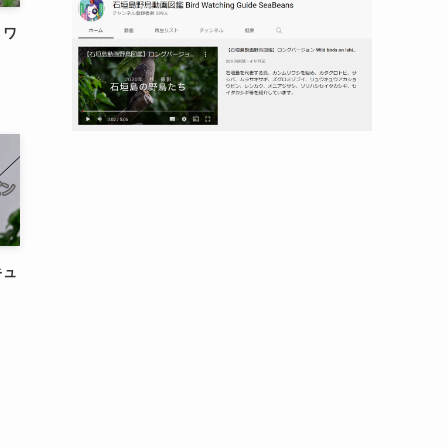
リワ
キュ