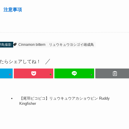
注意事項
野鳥撮影
Cinnamon bittern
リュウキュウヨシゴイ雄成鳥
たらシェアしてね！
【尾羽ピコピコ】リュウキュウアカショウビン Ruddy
Kingfisher