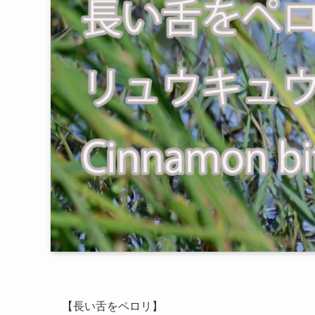
【長い舌をペロリ】