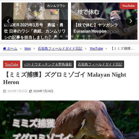
カンムリワシ
YouTube
BIRDER 2025年1月号 勇猛・勇
【枝で休む】ヤツガシラ
壮 日本のワシ「表紙、カンムリワ
Eurasian Hoopoe
シの記事を担当しました。」
2026年3月3日
2024年12月16日
ホーム
blog
石垣島フィールドガイド日記
YouTube
【ミミズ捕獲】
ズグロミゾゴイ Malayan Night Heron
YouTube
バードウオッチング＆野鳥撮影
石垣島フィールドガイド日記
【ミミズ捕獲】ズグロミゾゴイ Malayan Night
Heron
2024年7月25日
2024年7月24日