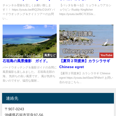
upper body
Kingfisher
チャンネル登録を宜しくお願い致しま
【バッタを食べる】 リュウキュウアカシ
す！！ https://youtu.be/lRQ2NcO1hXY バ
ョウビン Ruddy Kingfisher
ードウオッチング＆ナイトツアーのお問
https://youtu.be/BC7CEGlx...
い...
風景など
YouTube
石垣島の風景撮影 ガイド。
【夏羽２羽渡来】カラシラサギ
Chinese egret
バードウオッチング＆撮影ガイドの合間に
風景撮影も楽しみました。 石垣島北部の
【夏羽２羽渡来】カラシラサギ Chinese
海。 気持ちの良い風景です。 風が気持ち
egret https://youtu.be/tSww7lPdhnY お問い
良いのですが、猛烈な陽射...
合わせはこちら...
連絡先
〒907-0243
沖縄県石垣市宮良97-56