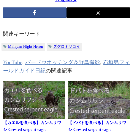
関連キーワード
Malayan Night Heron
ズグロミゾゴイ
YouTube
,
バードウオッチング＆野鳥撮影
,
石垣島フィ
ールドガイド日記
の関連記事
【カエルを食べる】カンムリワ
【ドバトを食べる】カンムリワ
シ Crested serpent eagle
シ Crested serpent eagle