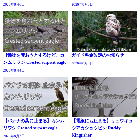
2026年8月6日
2026年8月5日
【獲物を奪おうとするけど】カ
ガイド料金改定のお知らせ
ンムリワシ Crested serpent eagle
2026年8月3日
2026年8月4日
【バナナの葉に止まる】カンム
【電線にも止まる】リュウキュ
リワシ Crested serpent eagle
ウアカショウビン Ruddy
Kingfisher
2026年8月3日