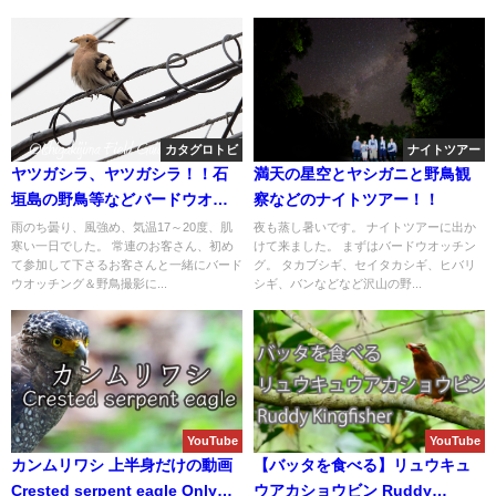
カタグロトビ
ナイトツアー
ヤツガシラ、ヤツガシラ！！石
満天の星空とヤシガニと野鳥観
垣島の野鳥等などバードウオッ
察などのナイトツアー！！
チング＆野鳥撮影ガイド。
雨のち曇り、風強め、気温17～20度、肌
夜も蒸し暑いです。 ナイトツアーに出か
寒い一日でした。 常連のお客さん、初め
けて来ました。 まずはバードウオッチン
て参加して下さるお客さんと一緒にバード
グ。 タカブシギ、セイタカシギ、ヒバリ
ウオッチング＆野鳥撮影に...
シギ、バンなどなど沢山の野...
YouTube
YouTube
カンムリワシ 上半身だけの動画
【バッタを食べる】リュウキュ
Crested serpent eagle Only
ウアカショウビン Ruddy