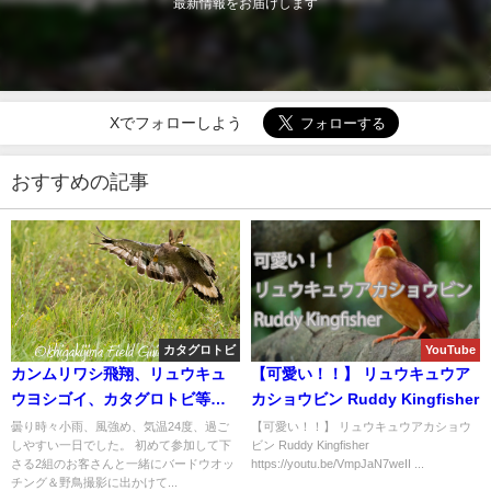
最新情報をお届けします
Xでフォローしよう
おすすめの記事
カタグロトビ
YouTube
カンムリワシ飛翔、リュウキュ
【可愛い！！】 リュウキュウア
ウヨシゴイ、カタグロトビ等な
カショウビン Ruddy Kingfisher
ど盛り沢山のバードウオッチン
曇り時々小雨、風強め、気温24度、過ご
【可愛い！！】 リュウキュウアカショウ
しやすい一日でした。 初めて参加して下
ビン Ruddy Kingfisher
グ＆野鳥撮影ガイド!!
さる2組のお客さんと一緒にバードウオッ
https://youtu.be/VmpJaN7weII ...
チング＆野鳥撮影に出かけて...